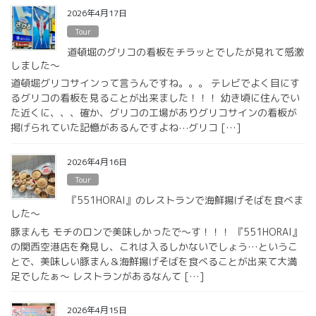
2026年4月17日
Tour
道頓堀のグリコの看板をチラッとでしたが見れて感激
しました〜
道頓堀グリコサインって言うんですね。。。 テレビでよく目にす
るグリコの看板を見ることが出来ました！！！ 幼き頃に住んでい
た近くに、、、確か、グリコの工場がありグリコサインの看板が
掲げられていた記憶があるんですよね⋯グリコ […]
2026年4月16日
Tour
『551HORAI』のレストランで海鮮揚げそばを食べま
した〜
豚まんも モチのロンで美味しかったで〜す！！！ 『551HORAI』
の関西空港店を発見し、これは入るしかないでしょう…というこ
とで、美味しい豚まん＆海鮮揚げそばを食べることが出来て大満
足でしたぁ〜 レストランがあるなんて […]
2026年4月15日