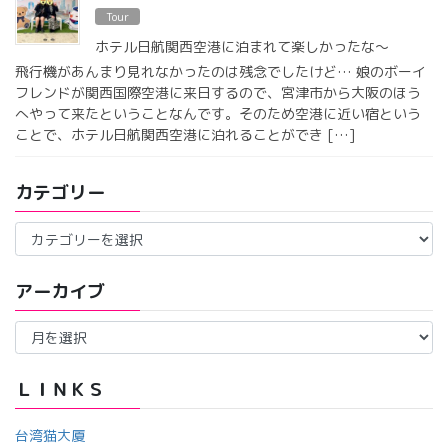
Tour
ホテル日航関西空港に泊まれて楽しかったな〜
飛行機があんまり見れなかったのは残念でしたけど… 娘のボーイ
フレンドが関西国際空港に来日するので、宮津市から大阪のほう
へやって来たということなんです。そのため空港に近い宿という
ことで、ホテル日航関西空港に泊れることができ […]
カテゴリー
カ
テ
ゴ
アーカイブ
リ
ー
ア
ー
カ
イ
ＬＩＮＫＳ
ブ
台湾猫大厦