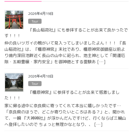
2026年4月19日
Tour
『長山稲荷社』にも参拝することが出来て良かったで
す！！！
仲の良いツガイの鴨がいて見入ってしまいましたよん！！！ 『長
山稲荷社』は、『橿原神宮』末社であり、橿原神宮御鎮座以前よ
り境内深田池畔近く長山の山中に祀られ、地主神として「開運厄
除・五穀豊穣・家内安全」を御神徳とする霊験あ […]
2026年4月18日
Tour
『橿原神宮』に参拝することが出来て感激しまし
た！！！
家に帰る途中に奈良県に寄ってくれて本当に嬉しかったです…
「奈良県のほうで、どこか寄りたいところはある？」と、聞かれ
て、一瞬 『大神神社』が浮かんだんですけど、行くならば三輪山
へ登拝したいので ちょっと無理かなとなり、、 […]