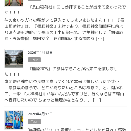
『長山稲荷社』にも参拝することが出来て良かったで
す！！！
仲の良いツガイの鴨がいて見入ってしまいましたよん！！！ 『長
山稲荷社』は、『橿原神宮』末社であり、橿原神宮御鎮座以前よ
り境内深田池畔近く長山の山中に祀られ、地主神として「開運厄
除・五穀豊穣・家内安全」を御神徳とする霊験あ […]
2026年4月18日
Tour
『橿原神宮』に参拝することが出来て感激しまし
た！！！
家に帰る途中に奈良県に寄ってくれて本当に嬉しかったです…
「奈良県のほうで、どこか寄りたいところはある？」と、聞かれ
て、一瞬 『大神神社』が浮かんだんですけど、行くならば三輪山
へ登拝したいので ちょっと無理かなとなり、、 […]
2026年4月17日
Tour
道頓堀のグリコの看板をチラッとでしたが見れて感激