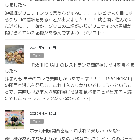
しました〜
道頓堀グリコサインって言うんですね。。。 テレビでよく目にす
るグリコの看板を見ることが出来ました！！！ 幼き頃に住んでい
た近くに、、、確か、グリコの工場がありグリコサインの看板が
掲げられていた記憶があるんですよね⋯グリコ […]
2026年4月16日
Tour
『551HORAI』のレストランで海鮮揚げそばを食べま
した〜
豚まんも モチのロンで美味しかったで〜す！！！ 『551HORAI』
の関西空港店を発見し、これは入るしかないでしょう…というこ
とで、美味しい豚まん＆海鮮揚げそばを食べることが出来て大満
足でしたぁ〜 レストランがあるなんて […]
2026年4月15日
Tour
ホテル日航関西空港に泊まれて楽しかったな〜
飛行機があんまり見れなかったのは残念でしたけど… 娘のボーイ