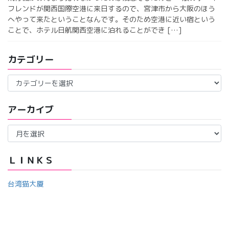
フレンドが関西国際空港に来日するので、宮津市から大阪のほう
へやって来たということなんです。そのため空港に近い宿という
ことで、ホテル日航関西空港に泊れることができ […]
カテゴリー
カ
テ
ゴ
アーカイブ
リ
ー
ア
ー
カ
イ
ＬＩＮＫＳ
ブ
台湾猫大厦