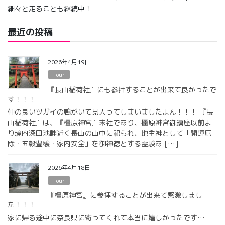
細々と走ることも継続中！
最近の投稿
2026年4月19日
Tour
『長山稲荷社』にも参拝することが出来て良かったで
す！！！
仲の良いツガイの鴨がいて見入ってしまいましたよん！！！ 『長
山稲荷社』は、『橿原神宮』末社であり、橿原神宮御鎮座以前よ
り境内深田池畔近く長山の山中に祀られ、地主神として「開運厄
除・五穀豊穣・家内安全」を御神徳とする霊験あ […]
2026年4月18日
Tour
『橿原神宮』に参拝することが出来て感激しまし
た！！！
家に帰る途中に奈良県に寄ってくれて本当に嬉しかったです…