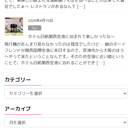
とで、美味しい豚まん＆海鮮揚げそばを食べることが出来て大満
足でしたぁ〜 レストランがあるなんて […]
2026年4月15日
Tour
ホテル日航関西空港に泊まれて楽しかったな〜
飛行機があんまり見れなかったのは残念でしたけど… 娘のボーイ
フレンドが関西国際空港に来日するので、宮津市から大阪のほう
へやって来たということなんです。そのため空港に近い宿という
ことで、ホテル日航関西空港に泊れることができ […]
カテゴリー
カ
テ
ゴ
アーカイブ
リ
ー
ア
ー
カ