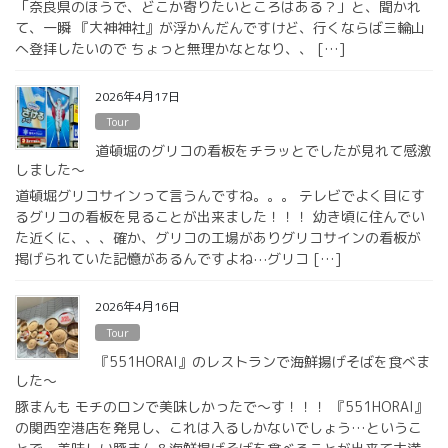
「奈良県のほうで、どこか寄りたいところはある？」と、聞かれ
て、一瞬 『大神神社』が浮かんだんですけど、行くならば三輪山
へ登拝したいので ちょっと無理かなとなり、、 […]
2026年4月17日
Tour
道頓堀のグリコの看板をチラッとでしたが見れて感激
しました〜
道頓堀グリコサインって言うんですね。。。 テレビでよく目にす
るグリコの看板を見ることが出来ました！！！ 幼き頃に住んでい
た近くに、、、確か、グリコの工場がありグリコサインの看板が
掲げられていた記憶があるんですよね⋯グリコ […]
2026年4月16日
Tour
『551HORAI』のレストランで海鮮揚げそばを食べま
した〜
豚まんも モチのロンで美味しかったで〜す！！！ 『551HORAI』
の関西空港店を発見し、これは入るしかないでしょう…というこ