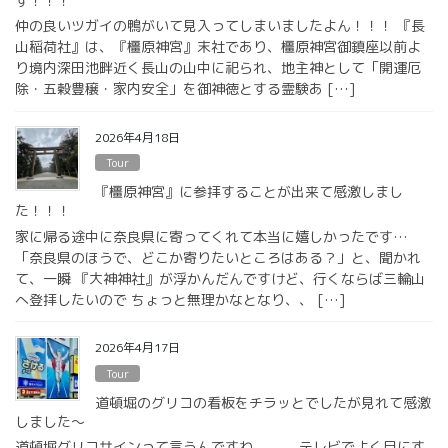
す！！！
仲の良いツガイの鴨がいて見入ってしまいましたよん！！！ 『長
山稲荷社』は、『橿原神宮』末社であり、橿原神宮御鎮座以前よ
り境内深田池畔近く長山の山中に祀られ、地主神として「開運厄
除・五穀豊穣・家内安全」を御神徳とする霊験あ […]
2026年4月18日
Tour
『橿原神宮』に参拝することが出来て感激しまし
た！！！
家に帰る途中に奈良県に寄ってくれて本当に嬉しかったです…
「奈良県のほうで、どこか寄りたいところはある？」と、聞かれ
て、一瞬 『大神神社』が浮かんだんですけど、行くならば三輪山
へ登拝したいので ちょっと無理かなとなり、、 […]
2026年4月17日
Tour
道頓堀のグリコの看板をチラッとでしたが見れて感激
しました〜
道頓堀グリコサインって言うんですね。。。 テレビでよく目にす