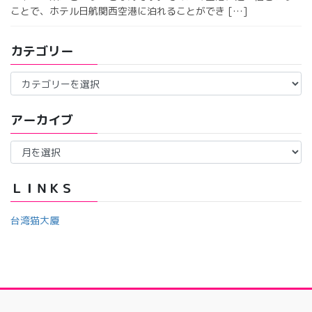
ことで、ホテル日航関西空港に泊れることができ […]
カテゴリー
カ
テ
ゴ
アーカイブ
リ
ー
ア
ー
カ
イ
ＬＩＮＫＳ
ブ
台湾猫大厦