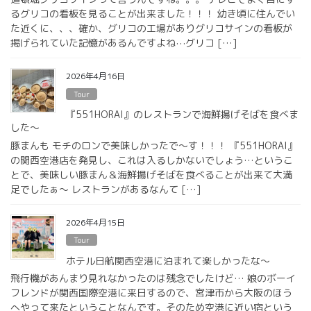
るグリコの看板を見ることが出来ました！！！ 幼き頃に住んでい
た近くに、、、確か、グリコの工場がありグリコサインの看板が
掲げられていた記憶があるんですよね⋯グリコ […]
2026年4月16日
Tour
『551HORAI』のレストランで海鮮揚げそばを食べま
した〜
豚まんも モチのロンで美味しかったで〜す！！！ 『551HORAI』
の関西空港店を発見し、これは入るしかないでしょう…というこ
とで、美味しい豚まん＆海鮮揚げそばを食べることが出来て大満
足でしたぁ〜 レストランがあるなんて […]
2026年4月15日
Tour
ホテル日航関西空港に泊まれて楽しかったな〜
飛行機があんまり見れなかったのは残念でしたけど… 娘のボーイ
フレンドが関西国際空港に来日するので、宮津市から大阪のほう
へやって来たということなんです。そのため空港に近い宿という