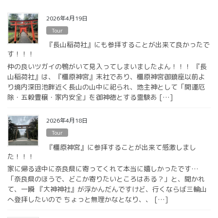
2026年4月19日
Tour
『長山稲荷社』にも参拝することが出来て良かったで
す！！！
仲の良いツガイの鴨がいて見入ってしまいましたよん！！！ 『長
山稲荷社』は、『橿原神宮』末社であり、橿原神宮御鎮座以前よ
り境内深田池畔近く長山の山中に祀られ、地主神として「開運厄
除・五穀豊穣・家内安全」を御神徳とする霊験あ […]
2026年4月18日
Tour
『橿原神宮』に参拝することが出来て感激しまし
た！！！
家に帰る途中に奈良県に寄ってくれて本当に嬉しかったです…
「奈良県のほうで、どこか寄りたいところはある？」と、聞かれ
て、一瞬 『大神神社』が浮かんだんですけど、行くならば三輪山
へ登拝したいので ちょっと無理かなとなり、、 […]