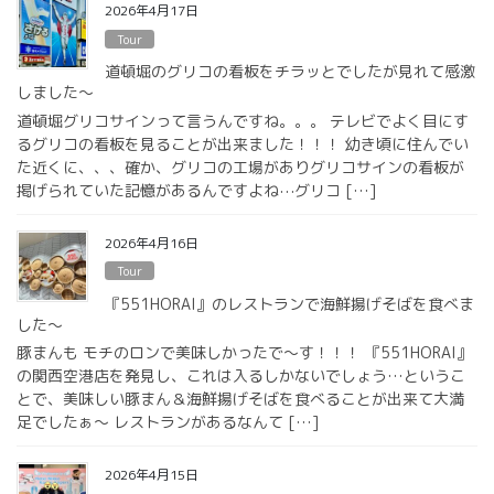
2026年4月17日
Tour
道頓堀のグリコの看板をチラッとでしたが見れて感激
しました〜
道頓堀グリコサインって言うんですね。。。 テレビでよく目にす
るグリコの看板を見ることが出来ました！！！ 幼き頃に住んでい
た近くに、、、確か、グリコの工場がありグリコサインの看板が
掲げられていた記憶があるんですよね⋯グリコ […]
2026年4月16日
Tour
『551HORAI』のレストランで海鮮揚げそばを食べま
した〜
豚まんも モチのロンで美味しかったで〜す！！！ 『551HORAI』
の関西空港店を発見し、これは入るしかないでしょう…というこ
とで、美味しい豚まん＆海鮮揚げそばを食べることが出来て大満
足でしたぁ〜 レストランがあるなんて […]
2026年4月15日