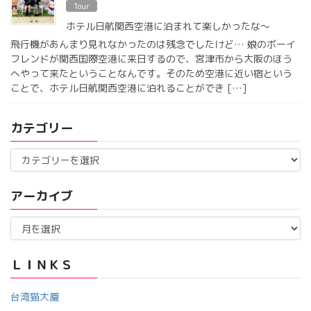
Tour
ホテル日航関西空港に泊まれて楽しかったな〜
飛行機があんまり見れなかったのは残念でしたけど… 娘のボーイ
フレンドが関西国際空港に来日するので、宮津市から大阪のほう
へやって来たということなんです。そのため空港に近い宿という
ことで、ホテル日航関西空港に泊れることができ […]
カテゴリー
カ
テ
ゴ
アーカイブ
リ
ー
ア
ー
カ
イ
ＬＩＮＫＳ
ブ
台湾猫大厦