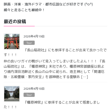
映画・洋楽・海外ドラマ・都市伝説などが好きです (^o^)
細々と走ることも継続中！
最近の投稿
2026年4月19日
Tour
『長山稲荷社』にも参拝することが出来て良かったで
す！！！
仲の良いツガイの鴨がいて見入ってしまいましたよん！！！ 『長
山稲荷社』は、『橿原神宮』末社であり、橿原神宮御鎮座以前よ
り境内深田池畔近く長山の山中に祀られ、地主神として「開運厄
除・五穀豊穣・家内安全」を御神徳とする霊験あ […]
2026年4月18日
Tour
『橿原神宮』に参拝することが出来て感激しまし
た！！！