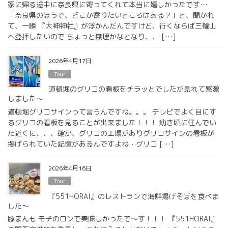
家に帰る途中に奈良県に寄ってくれて本当に嬉しかったです…
「奈良県のほうで、どこか寄りたいところはある？」と、聞かれ
て、一瞬 『大神神社』が浮かんだんですけど、行くならば三輪山
へ登拝したいので ちょっと無理かなとなり、、 […]
2026年4月17日
Tour
道頓堀のグリコの看板をチラッとでしたが見れて感激
しました〜
道頓堀グリコサインって言うんですね。。。 テレビでよく目にす
るグリコの看板を見ることが出来ました！！！ 幼き頃に住んでい
た近くに、、、確か、グリコの工場がありグリコサインの看板が
掲げられていた記憶があるんですよね⋯グリコ […]
2026年4月16日
Tour
『551HORAI』のレストランで海鮮揚げそばを食べま
した〜
豚まんも モチのロンで美味しかったで〜す！！！ 『551HORAI』