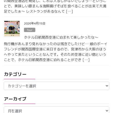
の関西空港店を発見し、これは入るしかないでしょう…というこ
とで、美味しい豚まん＆海鮮揚げそばを食べることが出来て大満
足でしたぁ〜 レストランがあるなんて […]
2026年4月15日
Tour
ホテル日航関西空港に泊まれて楽しかったな〜
飛行機があんまり見れなかったのは残念でしたけど… 娘のボーイ
フレンドが関西国際空港に来日するので、宮津市から大阪のほう
へやって来たということなんです。そのため空港に近い宿という
ことで、ホテル日航関西空港に泊れることができ […]
カテゴリー
カ
テ
ゴ
アーカイブ
リ
ー
ア
ー