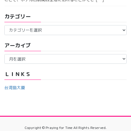
カテゴリー
カ
テ
ゴ
アーカイブ
リ
ー
ア
ー
カ
イ
ＬＩＮＫＳ
ブ
台湾猫大厦
Copyright © Praying for Time All Rights Reserved.