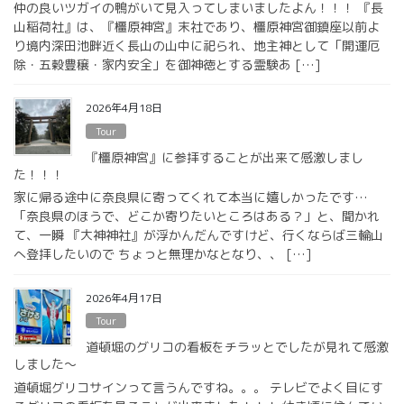
仲の良いツガイの鴨がいて見入ってしまいましたよん！！！ 『長
山稲荷社』は、『橿原神宮』末社であり、橿原神宮御鎮座以前よ
り境内深田池畔近く長山の山中に祀られ、地主神として「開運厄
除・五穀豊穣・家内安全」を御神徳とする霊験あ […]
2026年4月18日
Tour
『橿原神宮』に参拝することが出来て感激しまし
た！！！
家に帰る途中に奈良県に寄ってくれて本当に嬉しかったです…
「奈良県のほうで、どこか寄りたいところはある？」と、聞かれ
て、一瞬 『大神神社』が浮かんだんですけど、行くならば三輪山
へ登拝したいので ちょっと無理かなとなり、、 […]
2026年4月17日
Tour
道頓堀のグリコの看板をチラッとでしたが見れて感激
しました〜
道頓堀グリコサインって言うんですね。。。 テレビでよく目にす