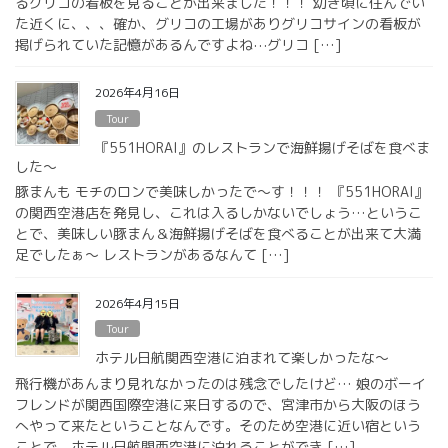
るグリコの看板を見ることが出来ました！！！ 幼き頃に住んでい
た近くに、、、確か、グリコの工場がありグリコサインの看板が
掲げられていた記憶があるんですよね⋯グリコ […]
2026年4月16日
Tour
『551HORAI』のレストランで海鮮揚げそばを食べま
した〜
豚まんも モチのロンで美味しかったで〜す！！！ 『551HORAI』
の関西空港店を発見し、これは入るしかないでしょう…というこ
とで、美味しい豚まん＆海鮮揚げそばを食べることが出来て大満
足でしたぁ〜 レストランがあるなんて […]
2026年4月15日
Tour
ホテル日航関西空港に泊まれて楽しかったな〜
飛行機があんまり見れなかったのは残念でしたけど… 娘のボーイ
フレンドが関西国際空港に来日するので、宮津市から大阪のほう
へやって来たということなんです。そのため空港に近い宿という
ことで、ホテル日航関西空港に泊れることができ […]