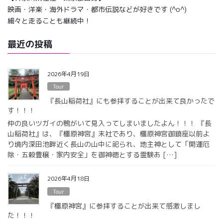
映画・洋楽・海外ドラマ・都市伝説などが好きです (^o^)
細々と走ることも継続中！
最近の投稿
2026年4月19日
Tour
『長山稲荷社』にも参拝することが出来て良かったで
す！！！
仲の良いツガイの鴨がいて見入ってしまいましたよん！！！ 『長
山稲荷社』は、『橿原神宮』末社であり、橿原神宮御鎮座以前よ
り境内深田池畔近く長山の山中に祀られ、地主神として「開運厄
除・五穀豊穣・家内安全」を御神徳とする霊験あ […]
2026年4月18日
Tour
『橿原神宮』に参拝することが出来て感激しまし
た！！！