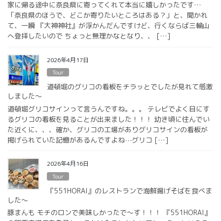
家に帰る途中に奈良県に寄ってくれて本当に嬉しかったです…
「奈良県のほうで、どこか寄りたいところはある？」と、聞かれ
て、一瞬 『大神神社』が浮かんだんですけど、行くならば三輪山
へ登拝したいので ちょっと無理かなとなり、、 […]
2026年4月17日
Tour
道頓堀のグリコの看板をチラッとでしたが見れて感激
しました〜
道頓堀グリコサインって言うんですね。。。 テレビでよく目にす
るグリコの看板を見ることが出来ました！！！ 幼き頃に住んでい
た近くに、、、確か、グリコの工場がありグリコサインの看板が
掲げられていた記憶があるんですよね⋯グリコ […]
2026年4月16日
Tour
『551HORAI』のレストランで海鮮揚げそばを食べま
した〜
豚まんも モチのロンで美味しかったで〜す！！！ 『551HORAI』