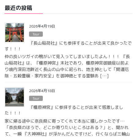
最近の投稿
2026年4月19日
Tour
『長山稲荷社』にも参拝することが出来て良かったで
す！！！
仲の良いツガイの鴨がいて見入ってしまいましたよん！！！ 『長
山稲荷社』は、『橿原神宮』末社であり、橿原神宮御鎮座以前よ
り境内深田池畔近く長山の山中に祀られ、地主神として「開運厄
除・五穀豊穣・家内安全」を御神徳とする霊験あ […]
2026年4月18日
Tour
『橿原神宮』に参拝することが出来て感激しまし
た！！！
家に帰る途中に奈良県に寄ってくれて本当に嬉しかったです…
「奈良県のほうで、どこか寄りたいところはある？」と、聞かれ
て、一瞬 『大神神社』が浮かんだんですけど、行くならば三輪山