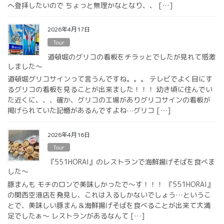
へ登拝したいので ちょっと無理かなとなり、、 […]
2026年4月17日
Tour
道頓堀のグリコの看板をチラッとでしたが見れて感激
しました〜
道頓堀グリコサインって言うんですね。。。 テレビでよく目にす
るグリコの看板を見ることが出来ました！！！ 幼き頃に住んでい
た近くに、、、確か、グリコの工場がありグリコサインの看板が
掲げられていた記憶があるんですよね⋯グリコ […]
2026年4月16日
Tour
『551HORAI』のレストランで海鮮揚げそばを食べま
した〜
豚まんも モチのロンで美味しかったで〜す！！！ 『551HORAI』
の関西空港店を発見し、これは入るしかないでしょう…というこ
とで、美味しい豚まん＆海鮮揚げそばを食べることが出来て大満
足でしたぁ〜 レストランがあるなんて […]