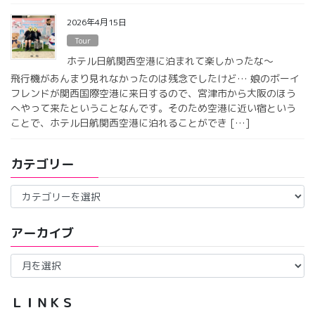
2026年4月15日
Tour
ホテル日航関西空港に泊まれて楽しかったな〜
飛行機があんまり見れなかったのは残念でしたけど… 娘のボーイ
フレンドが関西国際空港に来日するので、宮津市から大阪のほう
へやって来たということなんです。そのため空港に近い宿という
ことで、ホテル日航関西空港に泊れることができ […]
カテゴリー
カ
テ
ゴ
アーカイブ
リ
ー
ア
ー
カ
イ
ＬＩＮＫＳ
ブ