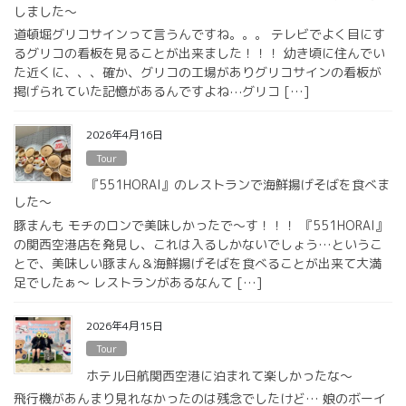
しました〜
道頓堀グリコサインって言うんですね。。。 テレビでよく目にす
るグリコの看板を見ることが出来ました！！！ 幼き頃に住んでい
た近くに、、、確か、グリコの工場がありグリコサインの看板が
掲げられていた記憶があるんですよね⋯グリコ […]
2026年4月16日
Tour
『551HORAI』のレストランで海鮮揚げそばを食べま
した〜
豚まんも モチのロンで美味しかったで〜す！！！ 『551HORAI』
の関西空港店を発見し、これは入るしかないでしょう…というこ
とで、美味しい豚まん＆海鮮揚げそばを食べることが出来て大満
足でしたぁ〜 レストランがあるなんて […]
2026年4月15日
Tour
ホテル日航関西空港に泊まれて楽しかったな〜
飛行機があんまり見れなかったのは残念でしたけど… 娘のボーイ