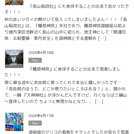
『長山稲荷社』にも参拝することが出来て良かったで
す！！！
仲の良いツガイの鴨がいて見入ってしまいましたよん！！！ 『長
山稲荷社』は、『橿原神宮』末社であり、橿原神宮御鎮座以前よ
り境内深田池畔近く長山の山中に祀られ、地主神として「開運厄
除・五穀豊穣・家内安全」を御神徳とする霊験あ […]
2026年4月18日
Tour
『橿原神宮』に参拝することが出来て感激しまし
た！！！
家に帰る途中に奈良県に寄ってくれて本当に嬉しかったです…
「奈良県のほうで、どこか寄りたいところはある？」と、聞かれ
て、一瞬 『大神神社』が浮かんだんですけど、行くならば三輪山
へ登拝したいので ちょっと無理かなとなり、、 […]
2026年4月17日
Tour
道頓堀のグリコの看板をチラッとでしたが見れて感激