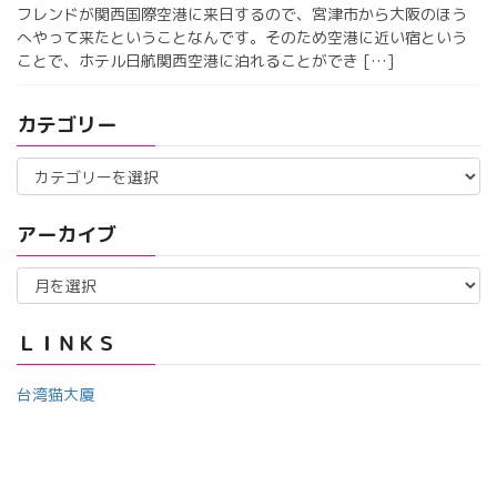
フレンドが関西国際空港に来日するので、宮津市から大阪のほう
へやって来たということなんです。そのため空港に近い宿という
ことで、ホテル日航関西空港に泊れることができ […]
カテゴリー
カ
テ
ゴ
アーカイブ
リ
ー
ア
ー
カ
イ
ＬＩＮＫＳ
ブ
台湾猫大厦