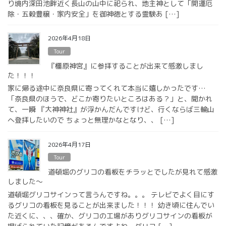
り境内深田池畔近く長山の山中に祀られ、地主神として「開運厄
除・五穀豊穣・家内安全」を御神徳とする霊験あ […]
2026年4月18日
Tour
『橿原神宮』に参拝することが出来て感激しまし
た！！！
家に帰る途中に奈良県に寄ってくれて本当に嬉しかったです…
「奈良県のほうで、どこか寄りたいところはある？」と、聞かれ
て、一瞬 『大神神社』が浮かんだんですけど、行くならば三輪山
へ登拝したいので ちょっと無理かなとなり、、 […]
2026年4月17日
Tour
道頓堀のグリコの看板をチラッとでしたが見れて感激
しました〜
道頓堀グリコサインって言うんですね。。。 テレビでよく目にす
るグリコの看板を見ることが出来ました！！！ 幼き頃に住んでい
た近くに、、、確か、グリコの工場がありグリコサインの看板が