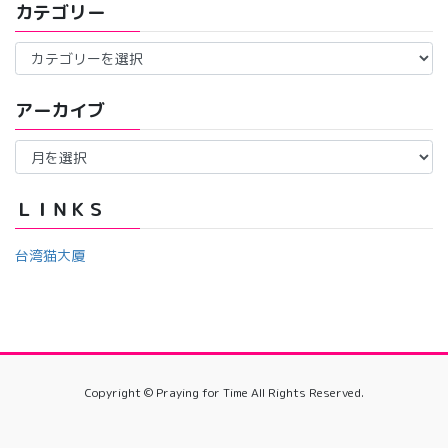
カテゴリー
カ
テ
ゴ
アーカイブ
リ
ー
ア
ー
カ
イ
ＬＩＮＫＳ
ブ
台湾猫大厦
Copyright © Praying for Time All Rights Reserved.