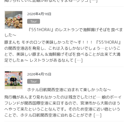
掲げられていた記憶があるんですよね⋯グリコ […]
2026年4月16日
Tour
『551HORAI』のレストランで海鮮揚げそばを食べま
した〜
豚まんも モチのロンで美味しかったで〜す！！！ 『551HORAI』
の関西空港店を発見し、これは入るしかないでしょう…というこ
とで、美味しい豚まん＆海鮮揚げそばを食べることが出来て大満
足でしたぁ〜 レストランがあるなんて […]
2026年4月15日
Tour
ホテル日航関西空港に泊まれて楽しかったな〜
飛行機があんまり見れなかったのは残念でしたけど… 娘のボーイ
フレンドが関西国際空港に来日するので、宮津市から大阪のほう
へやって来たということなんです。そのため空港に近い宿という
ことで、ホテル日航関西空港に泊れることができ […]