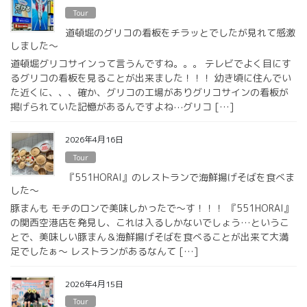
Tour
道頓堀のグリコの看板をチラッとでしたが見れて感激
しました〜
道頓堀グリコサインって言うんですね。。。 テレビでよく目にす
るグリコの看板を見ることが出来ました！！！ 幼き頃に住んでい
た近くに、、、確か、グリコの工場がありグリコサインの看板が
掲げられていた記憶があるんですよね⋯グリコ […]
2026年4月16日
Tour
『551HORAI』のレストランで海鮮揚げそばを食べま
した〜
豚まんも モチのロンで美味しかったで〜す！！！ 『551HORAI』
の関西空港店を発見し、これは入るしかないでしょう…というこ
とで、美味しい豚まん＆海鮮揚げそばを食べることが出来て大満
足でしたぁ〜 レストランがあるなんて […]
2026年4月15日
Tour