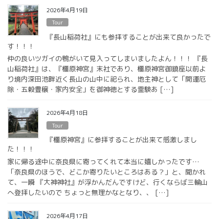
2026年4月19日
Tour
『長山稲荷社』にも参拝することが出来て良かったで
す！！！
仲の良いツガイの鴨がいて見入ってしまいましたよん！！！ 『長
山稲荷社』は、『橿原神宮』末社であり、橿原神宮御鎮座以前よ
り境内深田池畔近く長山の山中に祀られ、地主神として「開運厄
除・五穀豊穣・家内安全」を御神徳とする霊験あ […]
2026年4月18日
Tour
『橿原神宮』に参拝することが出来て感激しまし
た！！！
家に帰る途中に奈良県に寄ってくれて本当に嬉しかったです…
「奈良県のほうで、どこか寄りたいところはある？」と、聞かれ
て、一瞬 『大神神社』が浮かんだんですけど、行くならば三輪山
へ登拝したいので ちょっと無理かなとなり、、 […]
2026年4月17日