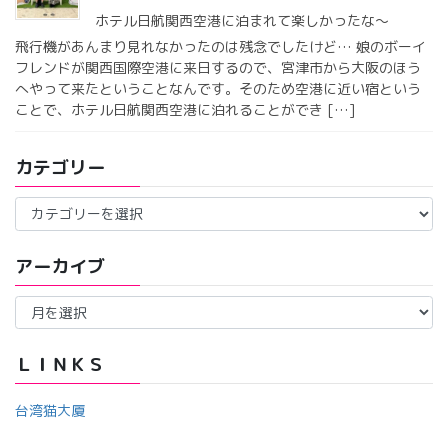
ホテル日航関西空港に泊まれて楽しかったな〜
飛行機があんまり見れなかったのは残念でしたけど… 娘のボーイ
フレンドが関西国際空港に来日するので、宮津市から大阪のほう
へやって来たということなんです。そのため空港に近い宿という
ことで、ホテル日航関西空港に泊れることができ […]
カテゴリー
カ
テ
ゴ
アーカイブ
リ
ー
ア
ー
カ
イ
ＬＩＮＫＳ
ブ
台湾猫大厦