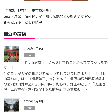
【神奈川県在住 東京都出身】
映画・洋楽・海外ドラマ・都市伝説などが好きです (^o^)
細々と走ることも継続中！
最近の投稿
2026年4月19日
Tour
『長山稲荷社』にも参拝することが出来て良かったで
す！！！
仲の良いツガイの鴨がいて見入ってしまいましたよん！！！ 『長
山稲荷社』は、『橿原神宮』末社であり、橿原神宮御鎮座以前よ
り境内深田池畔近く長山の山中に祀られ、地主神として「開運厄
除・五穀豊穣・家内安全」を御神徳とする霊験あ […]
2026年4月18日
Tour