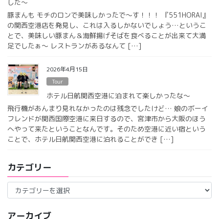
した〜
豚まんも モチのロンで美味しかったで〜す！！！ 『551HORAI』
の関西空港店を発見し、これは入るしかないでしょう…というこ
とで、美味しい豚まん＆海鮮揚げそばを食べることが出来て大満
足でしたぁ〜 レストランがあるなんて […]
2026年4月15日
Tour
ホテル日航関西空港に泊まれて楽しかったな〜
飛行機があんまり見れなかったのは残念でしたけど… 娘のボーイ
フレンドが関西国際空港に来日するので、宮津市から大阪のほう
へやって来たということなんです。そのため空港に近い宿という
ことで、ホテル日航関西空港に泊れることができ […]
カテゴリー
カ
テ
ゴ
アーカイブ
リ