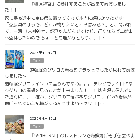
『橿原神宮』に参拝することが出来て感激しまし
た！！！
家に帰る途中に奈良県に寄ってくれて本当に嬉しかったです…
「奈良県のほうで、どこか寄りたいところはある？」と、聞かれ
て、一瞬 『大神神社』が浮かんだんですけど、行くならば三輪山
へ登拝したいので ちょっと無理かなとなり、、 […]
2026年4月17日
Tour
道頓堀のグリコの看板をチラッとでしたが見れて感激
しました〜
道頓堀グリコサインって言うんですね。。。 テレビでよく目にす
るグリコの看板を見ることが出来ました！！！ 幼き頃に住んでい
た近くに、、、確か、グリコの工場がありグリコサインの看板が
掲げられていた記憶があるんですよね⋯グリコ […]
2026年4月16日
Tour
『551HORAI』のレストランで海鮮揚げそばを食べま