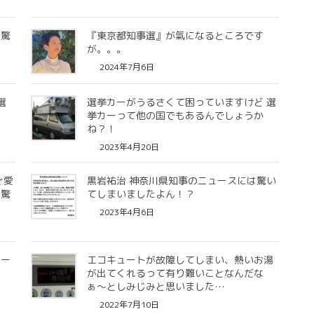
で驚
『東京都知事選』が氣になるところです
が。。。
2024年7月6日
選
選挙カーがうるさくて困っていますけど 選
！
挙カーって他の国でもあるんでしょうか
ね？！
2023年4月20日
ぐ愛
黒岩祐治 神奈川県知事のニュースには驚い
で驚
てしまいましたよん！？
2023年4月6日
ュー
エコキュートが故障してしまい、熱いお湯
が出てくれるって有り難いことなんだな
ぁ〜としみじみと思いました…
2022年7月10日