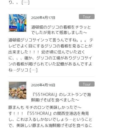
り、、 […]
Tour
2026年4月17日
道頓堀のグリコの看板をチラッと
でしたが見れて感激しました〜
道頓堀グリコサインって言うんですね。。。 テ
レビでよく目にするグリコの看板を見ることが
出来ました！！！ 幼き頃に住んでいた近く
に、、、確か、グリコの工場がありグリコサイ
ンの看板が掲げられていた記憶があるんですよ
ね⋯グリコ […]
Tour
2026年4月16日
『551HORAI』のレストランで海
鮮揚げそばを食べました〜
豚まんも モチのロンで美味しかったで〜
す！！！ 『551HORAI』の関西空港店を発見
し、これは入るしかないでしょう…ということ
で、美味しい豚まん＆海鮮揚げそばを食べるこ