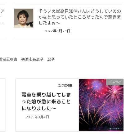
のア
そういえば高見知佳さんはどうしているの
け
かなと思っていたところだったんで驚きま
ら…
したよぉ〜
2022年1月21日
投票証明書
横浜市長選挙
選挙
つぶやき
次の記事
電車を乗り越してしま
った娘が急に来ること
になりました〜
2025年8月4日