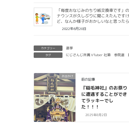
「毎度おなじみのちり紙交換車です」
ナウンスが久しぶりに聞こえたんです
ど、なんか様子がおかしいなと思った
2022年6月20日
選挙
カテゴリー
にじさんじ所属 VTuber 社築
参院選
タグ
お出かけ
前の記事
『稲毛神社』のお祭り
に遭遇することができ
てラッキーでし
た！！！
2025年8月2日