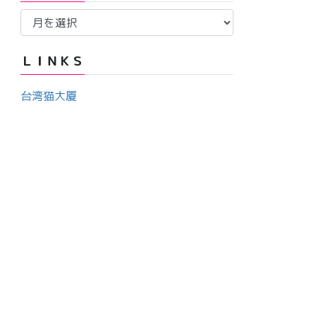
ア
ー
ー
カ
ＬＩＮＫＳ
イ
ブ
台湾猫大厦