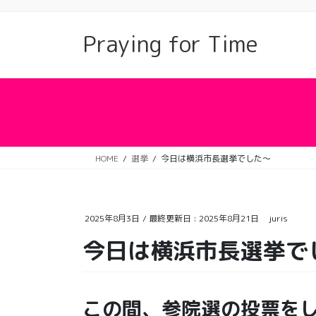
コ
ナ
ン
ビ
Praying for Time
テ
ゲ
ン
ー
ツ
シ
に
ョ
移
ン
動
に
移
動
HOME
選挙
今日は横浜市長選挙でした〜
2025年8月3日
/ 最終更新日 :
2025年8月21日
juris
今日は横浜市長選挙で
この間、参院選の投票を