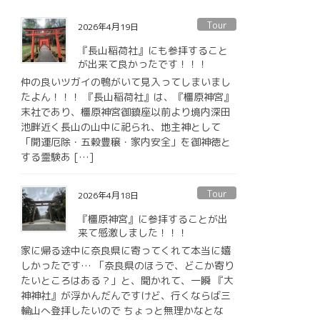
Tour
2026年4月19日
『長山稲荷社』にも参拝すること
が出来て良かったです！！！
仲の良いツガイの鴨がいて見入ってしまいまし
たよん！！！ 『長山稲荷社』は、『橿原神宮』
末社であり、橿原神宮御鎮座以前より境内深田
池畔近く長山の山中に祀られ、地主神として
「開運厄除・五穀豊穣・家内安全」を御神徳と
する霊験あ […]
Tour
2026年4月18日
『橿原神宮』に参拝することが出
来て感激しました！！！
家に帰る途中に奈良県に寄ってくれて本当に嬉
しかったです… 「奈良県のほうで、どこか寄り
たいところはある？」と、聞かれて、一瞬 『大
神神社』が浮かんだんですけど、行くならば三
輪山へ登拝したいので ちょっと無理かなとな