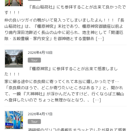
『長山稲荷社』にも参拝することが出来て良かったで
す！！！
仲の良いツガイの鴨がいて見入ってしまいましたよん！！！ 『長
山稲荷社』は、『橿原神宮』末社であり、橿原神宮御鎮座以前よ
り境内深田池畔近く長山の山中に祀られ、地主神として「開運厄
除・五穀豊穣・家内安全」を御神徳とする霊験あ […]
2026年4月18日
Tour
『橿原神宮』に参拝することが出来て感激しまし
た！！！
家に帰る途中に奈良県に寄ってくれて本当に嬉しかったです…
「奈良県のほうで、どこか寄りたいところはある？」と、聞かれ
て、一瞬 『大神神社』が浮かんだんですけど、行くならば三輪山
へ登拝したいので ちょっと無理かなとなり、、 […]
2026年4月17日
Tour
道頓堀のグリコの看板をチラッとでしたが見れて感激