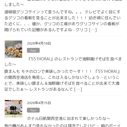
しました〜
道頓堀グリコサインって言うんですね。。。 テレビでよく目にす
るグリコの看板を見ることが出来ました！！！ 幼き頃に住んでい
た近くに、、、確か、グリコの工場がありグリコサインの看板が
掲げられていた記憶があるんですよね⋯グリコ […]
2026年4月16日
Tour
『551HORAI』のレストランで海鮮揚げそばを食べま
した〜
豚まんも モチのロンで美味しかったで〜す！！！ 『551HORAI』
の関西空港店を発見し、これは入るしかないでしょう…というこ
とで、美味しい豚まん＆海鮮揚げそばを食べることが出来て大満
足でしたぁ〜 レストランがあるなんて […]
2026年4月15日
Tour
ホテル日航関西空港に泊まれて楽しかったな〜
飛行機があんまり見れなかったのは残念でしたけど… 娘のボーイ