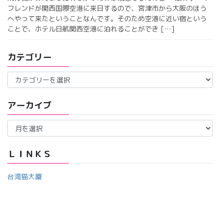
フレンドが関西国際空港に来日するので、宮津市から大阪のほう
へやって来たということなんです。そのため空港に近い宿という
ことで、ホテル日航関西空港に泊れることができ […]
カテゴリー
カ
テ
ゴ
アーカイブ
リ
ー
ア
ー
カ
イ
ＬＩＮＫＳ
ブ
台湾猫大厦