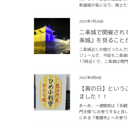
新選組が氣になり、隊士た
2023年7月26日
二条城で開催されてい
条城』を見ること
二条城近くの宿だったんで
ジュールで、今回も二条城
17時近くで、二条城は閉門
2022年6月6日
【寅の日】という
ました！！
あ〜あ、一週間前は『永観
門天様”にお参りすると良
にある『善國寺』へお参り