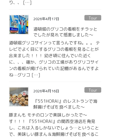
り、、 […]
Tour
2026年4月17日
道頓堀のグリコの看板をチラッと
でしたが見れて感激しました〜
道頓堀グリコサインって言うんですね。。。 テ
レビでよく目にするグリコの看板を見ることが
出来ました！！！ 幼き頃に住んでいた近く
に、、、確か、グリコの工場がありグリコサイ
ンの看板が掲げられていた記憶があるんですよ
ね⋯グリコ […]
Tour
2026年4月16日
『551HORAI』のレストランで海
鮮揚げそばを食べました〜
豚まんも モチのロンで美味しかったで〜
す！！！ 『551HORAI』の関西空港店を発見
し、これは入るしかないでしょう…ということ
で、美味しい豚まん＆海鮮揚げそばを食べるこ