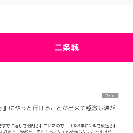
二条城
Tour
寺』にやっと行けることが出来て感激し涙が
すでに遅しで閉門されていたので… 1983年にNHKで放送され
大好きで、漠然と、何をもってなのか分からないんですけど、