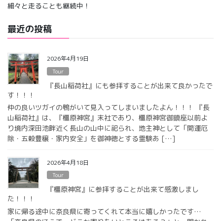
細々と走ることも継続中！
最近の投稿
2026年4月19日
Tour
『長山稲荷社』にも参拝することが出来て良かったで
す！！！
仲の良いツガイの鴨がいて見入ってしまいましたよん！！！ 『長
山稲荷社』は、『橿原神宮』末社であり、橿原神宮御鎮座以前よ
り境内深田池畔近く長山の山中に祀られ、地主神として「開運厄
除・五穀豊穣・家内安全」を御神徳とする霊験あ […]
2026年4月18日
Tour
『橿原神宮』に参拝することが出来て感激しまし
た！！！
家に帰る途中に奈良県に寄ってくれて本当に嬉しかったです…