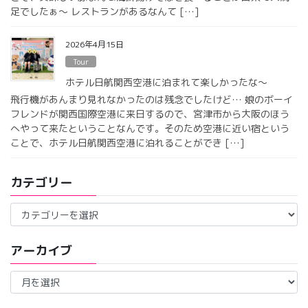
足でしたぁ〜 レストランがあるなんて […]
2026年4月15日
Tour
ホテル日航関西空港に泊まれて楽しかったな〜
飛行機があんまり見れなかったのは残念でしたけど… 娘のボーイ
フレンドが関西国際空港に来日するので、宮津市から大阪のほう
へやって来たということなんです。そのため空港に近い宿という
ことで、ホテル日航関西空港に泊れることができ […]
カテゴリー
カ
テ
ゴ
アーカイブ
リ
ー
ア
ー
カ