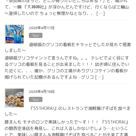
「奈良県のほうで、どこか寄りたいところはある？」と、聞かれ
て、一瞬 『大神神社』が浮かんだんですけど、行くならば三輪山
へ登拝したいので ちょっと無理かなとなり、、 […]
2026年4月17日
Tour
道頓堀のグリコの看板をチラッとでしたが見れて感激
しました〜
道頓堀グリコサインって言うんですね。。。 テレビでよく目にす
るグリコの看板を見ることが出来ました！！！ 幼き頃に住んでい
た近くに、、、確か、グリコの工場がありグリコサインの看板が
掲げられていた記憶があるんですよね⋯グリコ […]
2026年4月16日
Tour
『551HORAI』のレストランで海鮮揚げそばを食べま
した〜
豚まんも モチのロンで美味しかったで〜す！！！ 『551HORAI』
の関西空港店を発見し、これは入るしかないでしょう…というこ
とで、美味しい豚まん＆海鮮揚げそばを食べることが出来て大満