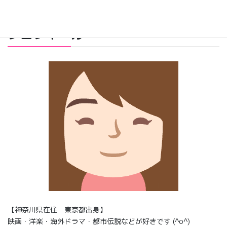
ペ
ー
プロフィール
ジ
送
り
【神奈川県在住 東京都出身】
映画・洋楽・海外ドラマ・都市伝説などが好きです (^o^)