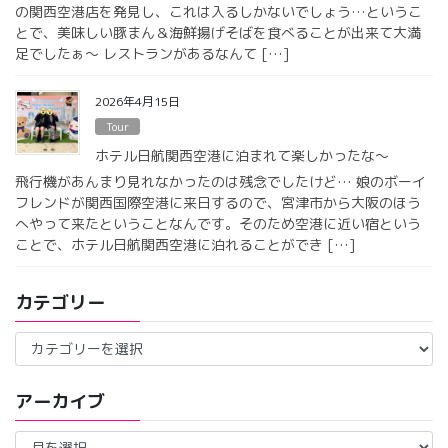
の関西空港店を発見し、これは入るしかないでしょう…というこ
とで、美味しい豚まん＆海鮮揚げそばを食べることが出来て大満
足でしたぁ〜 レストランがあるなんて […]
2026年4月15日
Tour
ホテル日航関西空港に泊まれて楽しかったな〜
飛行機があんまり見れなかったのは残念でしたけど… 娘のボーイ
フレンドが関西国際空港に来日するので、宮津市から大阪のほう
へやって来たということなんです。そのため空港に近い宿という
ことで、ホテル日航関西空港に泊れることができ […]
カテゴリー
カ
テ
ゴ
アーカイブ
リ
ー
ア