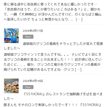
家に帰る途中に奈良県に寄ってくれて本当に嬉しかったです…
「奈良県のほうで、どこか寄りたいところはある？」と、聞かれ
て、一瞬 『大神神社』が浮かんだんですけど、行くならば三輪山
へ登拝したいので ちょっと無理かなとなり、、 […]
2026年4月17日
Tour
道頓堀のグリコの看板をチラッとでしたが見れて感激
しました〜
道頓堀グリコサインって言うんですね。。。 テレビでよく目にす
るグリコの看板を見ることが出来ました！！！ 幼き頃に住んでい
た近くに、、、確か、グリコの工場がありグリコサインの看板が
掲げられていた記憶があるんですよね⋯グリコ […]
2026年4月16日
Tour
『551HORAI』のレストランで海鮮揚げそばを食べま
した〜
豚まんも モチのロンで美味しかったで〜す！！！ 『551HORAI』