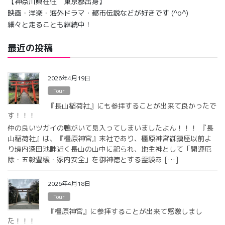
【神奈川県在住 東京都出身】
映画・洋楽・海外ドラマ・都市伝説などが好きです (^o^)
細々と走ることも継続中！
最近の投稿
2026年4月19日
Tour
『長山稲荷社』にも参拝することが出来て良かったで
す！！！
仲の良いツガイの鴨がいて見入ってしまいましたよん！！！ 『長
山稲荷社』は、『橿原神宮』末社であり、橿原神宮御鎮座以前よ
り境内深田池畔近く長山の山中に祀られ、地主神として「開運厄
除・五穀豊穣・家内安全」を御神徳とする霊験あ […]
2026年4月18日
Tour
『橿原神宮』に参拝することが出来て感激しまし
た！！！