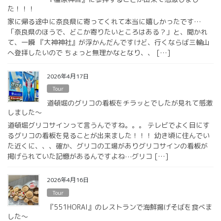
た！！！
家に帰る途中に奈良県に寄ってくれて本当に嬉しかったです…
「奈良県のほうで、どこか寄りたいところはある？」と、聞かれ
て、一瞬 『大神神社』が浮かんだんですけど、行くならば三輪山
へ登拝したいので ちょっと無理かなとなり、、 […]
2026年4月17日
Tour
道頓堀のグリコの看板をチラッとでしたが見れて感激
しました〜
道頓堀グリコサインって言うんですね。。。 テレビでよく目にす
るグリコの看板を見ることが出来ました！！！ 幼き頃に住んでい
た近くに、、、確か、グリコの工場がありグリコサインの看板が
掲げられていた記憶があるんですよね⋯グリコ […]
2026年4月16日
Tour
『551HORAI』のレストランで海鮮揚げそばを食べま
した〜