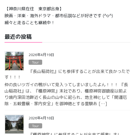
【神奈川県在住 東京都出身】
映画・洋楽・海外ドラマ・都市伝説などが好きです (^o^)
細々と走ることも継続中！
最近の投稿
2026年4月19日
Tour
『長山稲荷社』にも参拝することが出来て良かったで
す！！！
仲の良いツガイの鴨がいて見入ってしまいましたよん！！！ 『長
山稲荷社』は、『橿原神宮』末社であり、橿原神宮御鎮座以前よ
り境内深田池畔近く長山の山中に祀られ、地主神として「開運厄
除・五穀豊穣・家内安全」を御神徳とする霊験あ […]
2026年4月18日
Tour
『橿原神宮』に参拝することが出来て感激しまし