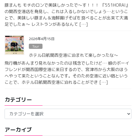
豚まんも モチのロンで美味しかったで〜す！！！ 『551HORAI』
の関西空港店を発見し、これは入るしかないでしょう…というこ
とで、美味しい豚まん＆海鮮揚げそばを食べることが出来て大満
足でしたぁ〜 レストランがあるなんて […]
2026年4月15日
Tour
ホテル日航関西空港に泊まれて楽しかったな〜
飛行機があんまり見れなかったのは残念でしたけど… 娘のボーイ
フレンドが関西国際空港に来日するので、宮津市から大阪のほう
へやって来たということなんです。そのため空港に近い宿という
ことで、ホテル日航関西空港に泊れることができ […]
カテゴリー
カ
テ
ゴ
アーカイブ
リ