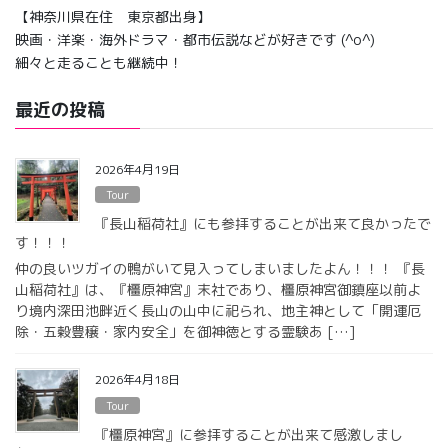
【神奈川県在住 東京都出身】
映画・洋楽・海外ドラマ・都市伝説などが好きです (^o^)
細々と走ることも継続中！
最近の投稿
2026年4月19日
Tour
『長山稲荷社』にも参拝することが出来て良かったで
す！！！
仲の良いツガイの鴨がいて見入ってしまいましたよん！！！ 『長
山稲荷社』は、『橿原神宮』末社であり、橿原神宮御鎮座以前よ
り境内深田池畔近く長山の山中に祀られ、地主神として「開運厄
除・五穀豊穣・家内安全」を御神徳とする霊験あ […]
2026年4月18日
Tour
『橿原神宮』に参拝することが出来て感激しまし