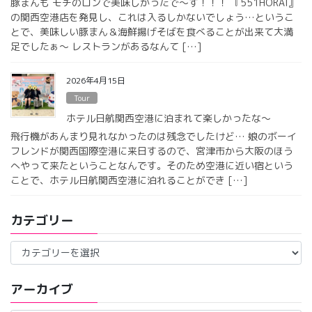
豚まんも モチのロンで美味しかったで〜す！！！ 『551HORAI』
の関西空港店を発見し、これは入るしかないでしょう…というこ
とで、美味しい豚まん＆海鮮揚げそばを食べることが出来て大満
足でしたぁ〜 レストランがあるなんて […]
2026年4月15日
Tour
ホテル日航関西空港に泊まれて楽しかったな〜
飛行機があんまり見れなかったのは残念でしたけど… 娘のボーイ
フレンドが関西国際空港に来日するので、宮津市から大阪のほう
へやって来たということなんです。そのため空港に近い宿という
ことで、ホテル日航関西空港に泊れることができ […]
カテゴリー
カ
テ
ゴ
アーカイブ
リ
ー
ア