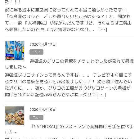
た！！！
家に帰る途中に奈良県に寄ってくれて本当に嬉しかったです…
「奈良県のほうで、どこか寄りたいところはある？」と、聞かれ
て、一瞬 『大神神社』が浮かんだんですけど、行くならば三輪山
へ登拝したいので ちょっと無理かなとなり、、 […]
2026年4月17日
Tour
道頓堀のグリコの看板をチラッとでしたが見れて感激
しました〜
道頓堀グリコサインって言うんですね。。。 テレビでよく目にす
るグリコの看板を見ることが出来ました！！！ 幼き頃に住んでい
た近くに、、、確か、グリコの工場がありグリコサインの看板が
掲げられていた記憶があるんですよね⋯グリコ […]
2026年4月16日
Tour
『551HORAI』のレストランで海鮮揚げそばを食べま
した〜