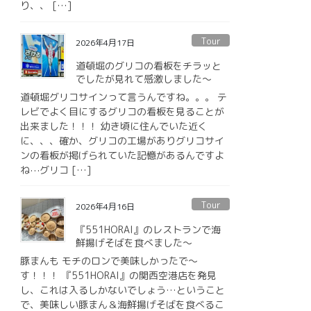
り、、 […]
Tour
2026年4月17日
道頓堀のグリコの看板をチラッと
でしたが見れて感激しました〜
道頓堀グリコサインって言うんですね。。。 テ
レビでよく目にするグリコの看板を見ることが
出来ました！！！ 幼き頃に住んでいた近く
に、、、確か、グリコの工場がありグリコサイ
ンの看板が掲げられていた記憶があるんですよ
ね⋯グリコ […]
Tour
2026年4月16日
『551HORAI』のレストランで海
鮮揚げそばを食べました〜
豚まんも モチのロンで美味しかったで〜
す！！！ 『551HORAI』の関西空港店を発見
し、これは入るしかないでしょう…ということ
で、美味しい豚まん＆海鮮揚げそばを食べるこ