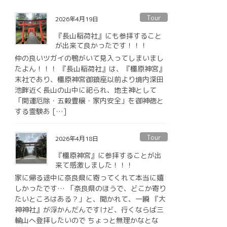
Tour
2026年4月19日
『長山稲荷社』にも参拝すること
が出来て良かったです！！！
仲の良いツガイの鴨がいて見入ってしまいまし
たよん！！！ 『長山稲荷社』は、『橿原神宮』
末社であり、橿原神宮御鎮座以前より境内深田
池畔近く長山の山中に祀られ、地主神として
「開運厄除・五穀豊穣・家内安全」を御神徳と
する霊験あ […]
Tour
2026年4月18日
『橿原神宮』に参拝することが出
来て感激しました！！！
家に帰る途中に奈良県に寄ってくれて本当に嬉
しかったです… 「奈良県のほうで、どこか寄り
たいところはある？」と、聞かれて、一瞬 『大
神神社』が浮かんだんですけど、行くならば三
輪山へ登拝したいので ちょっと無理かなとな