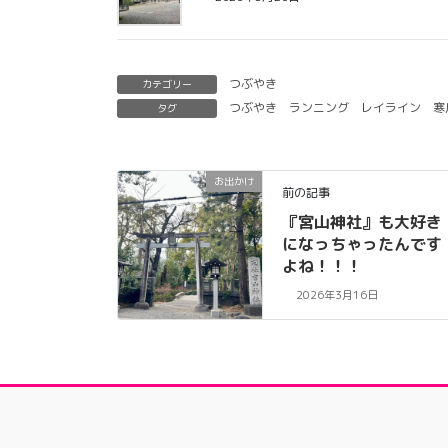
つぶやき
カテゴリー
つぶやき
ランニング
レイライン
寒
タグ
お出かけ
前の記事
『宮山神社』も大好き
になっちゃったんです
よね！！！
2026年3月16日