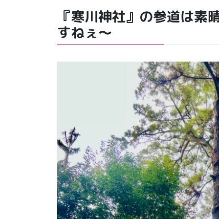
『寒川神社』の参道は素
すねぇ〜