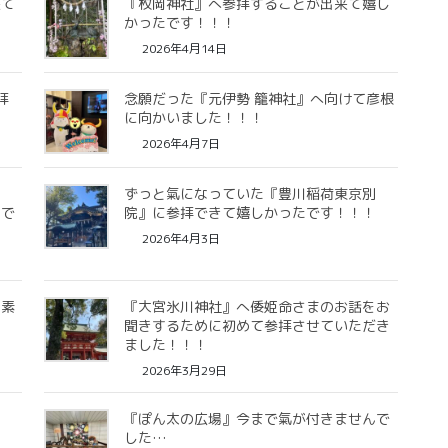
来て
『枚岡神社』へ参拝することが出来て嬉し
かったです！！！
2026年4月14日
拝
念願だった『元伊勢 籠神社』へ向けて彦根
に向かいました！！！
2026年4月7日
の
ずっと氣になっていた『豊川稲荷東京別
たで
院』に参拝できて嬉しかったです！！！
2026年4月3日
て素
『大宮氷川神社』へ倭姫命さまのお話をお
聞きするために初めて参拝させていただき
ました！！！
2026年3月29日
！
『ぽん太の広場』今まで氣が付きませんで
した…