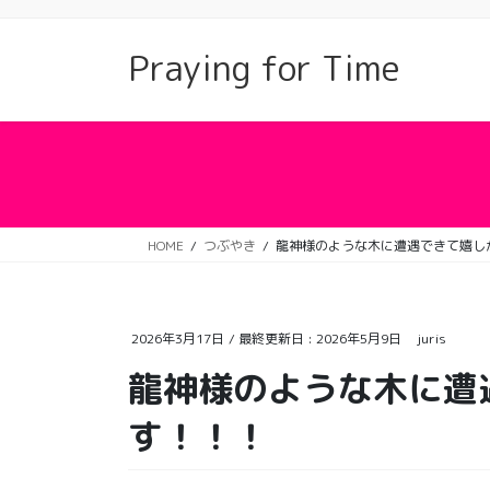
コ
ナ
ン
ビ
Praying for Time
テ
ゲ
ン
ー
ツ
シ
に
ョ
移
ン
動
に
移
動
HOME
つぶやき
龍神様のような木に遭遇できて嬉し
2026年3月17日
/ 最終更新日 :
2026年5月9日
juris
龍神様のような木に遭
す！！！