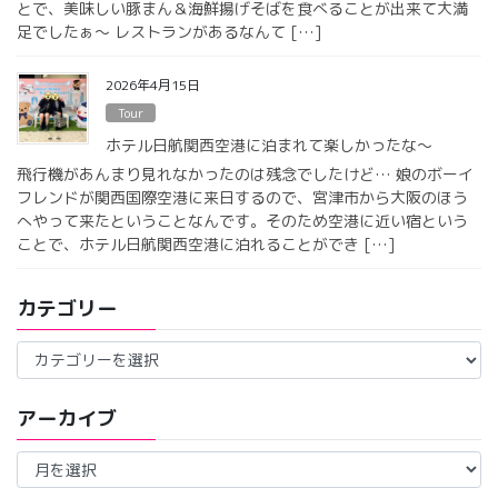
とで、美味しい豚まん＆海鮮揚げそばを食べることが出来て大満
足でしたぁ〜 レストランがあるなんて […]
2026年4月15日
Tour
ホテル日航関西空港に泊まれて楽しかったな〜
飛行機があんまり見れなかったのは残念でしたけど… 娘のボーイ
フレンドが関西国際空港に来日するので、宮津市から大阪のほう
へやって来たということなんです。そのため空港に近い宿という
ことで、ホテル日航関西空港に泊れることができ […]
カテゴリー
カ
テ
ゴ
アーカイブ
リ
ー
ア
ー
カ