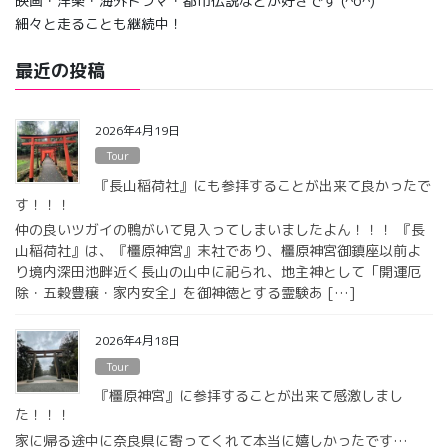
映画・洋楽・海外ドラマ・都市伝説などが好きです (^o^)
細々と走ることも継続中！
最近の投稿
2026年4月19日
Tour
『長山稲荷社』にも参拝することが出来て良かったで
す！！！
仲の良いツガイの鴨がいて見入ってしまいましたよん！！！ 『長
山稲荷社』は、『橿原神宮』末社であり、橿原神宮御鎮座以前よ
り境内深田池畔近く長山の山中に祀られ、地主神として「開運厄
除・五穀豊穣・家内安全」を御神徳とする霊験あ […]
2026年4月18日
Tour
『橿原神宮』に参拝することが出来て感激しまし
た！！！
家に帰る途中に奈良県に寄ってくれて本当に嬉しかったです…