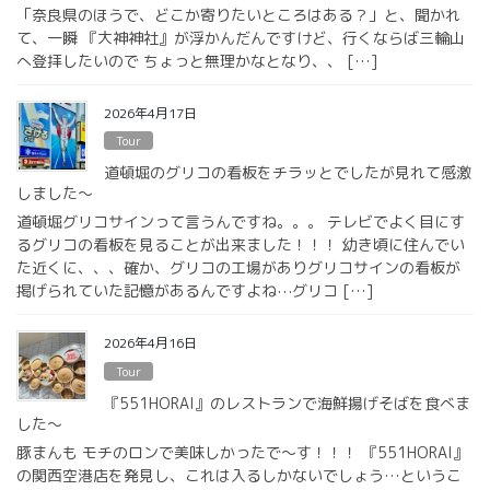
「奈良県のほうで、どこか寄りたいところはある？」と、聞かれ
て、一瞬 『大神神社』が浮かんだんですけど、行くならば三輪山
へ登拝したいので ちょっと無理かなとなり、、 […]
2026年4月17日
Tour
道頓堀のグリコの看板をチラッとでしたが見れて感激
しました〜
道頓堀グリコサインって言うんですね。。。 テレビでよく目にす
るグリコの看板を見ることが出来ました！！！ 幼き頃に住んでい
た近くに、、、確か、グリコの工場がありグリコサインの看板が
掲げられていた記憶があるんですよね⋯グリコ […]
2026年4月16日
Tour
『551HORAI』のレストランで海鮮揚げそばを食べま
した〜
豚まんも モチのロンで美味しかったで〜す！！！ 『551HORAI』
の関西空港店を発見し、これは入るしかないでしょう…というこ