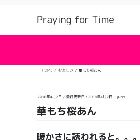
コ
ナ
ン
ビ
Praying for Time
テ
ゲ
ン
ー
ツ
シ
に
ョ
移
ン
動
に
移
動
HOME
お楽しみ
華もち桜あん
2018年4月2日
/ 最終更新日 :
2018年4月2日
juris
華もち桜あん
暖かさに誘われると。。