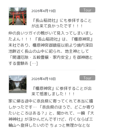
Tour
2026年4月19日
『長山稲荷社』にも参拝すること
が出来て良かったです！！！
仲の良いツガイの鴨がいて見入ってしまいまし
たよん！！！ 『長山稲荷社』は、『橿原神宮』
末社であり、橿原神宮御鎮座以前より境内深田
池畔近く長山の山中に祀られ、地主神として
「開運厄除・五穀豊穣・家内安全」を御神徳と
する霊験あ […]
Tour
2026年4月18日
『橿原神宮』に参拝することが出
来て感激しました！！！
家に帰る途中に奈良県に寄ってくれて本当に嬉
しかったです… 「奈良県のほうで、どこか寄り
たいところはある？」と、聞かれて、一瞬 『大
神神社』が浮かんだんですけど、行くならば三
輪山へ登拝したいので ちょっと無理かなとな