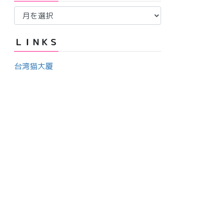
ア
ー
ー
カ
ＬＩＮＫＳ
イ
ブ
台湾猫大厦