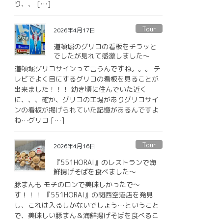
り、、 […]
Tour
2026年4月17日
道頓堀のグリコの看板をチラッと
でしたが見れて感激しました〜
道頓堀グリコサインって言うんですね。。。 テ
レビでよく目にするグリコの看板を見ることが
出来ました！！！ 幼き頃に住んでいた近く
に、、、確か、グリコの工場がありグリコサイ
ンの看板が掲げられていた記憶があるんですよ
ね⋯グリコ […]
Tour
2026年4月16日
『551HORAI』のレストランで海
鮮揚げそばを食べました〜
豚まんも モチのロンで美味しかったで〜
す！！！ 『551HORAI』の関西空港店を発見
し、これは入るしかないでしょう…ということ
で、美味しい豚まん＆海鮮揚げそばを食べるこ