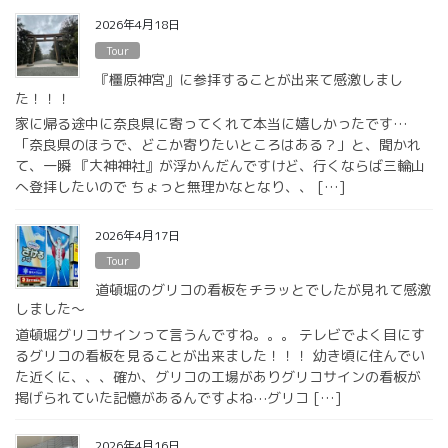
2026年4月18日
Tour
『橿原神宮』に参拝することが出来て感激しまし
た！！！
家に帰る途中に奈良県に寄ってくれて本当に嬉しかったです…
「奈良県のほうで、どこか寄りたいところはある？」と、聞かれ
て、一瞬 『大神神社』が浮かんだんですけど、行くならば三輪山
へ登拝したいので ちょっと無理かなとなり、、 […]
2026年4月17日
Tour
道頓堀のグリコの看板をチラッとでしたが見れて感激
しました〜
道頓堀グリコサインって言うんですね。。。 テレビでよく目にす
るグリコの看板を見ることが出来ました！！！ 幼き頃に住んでい
た近くに、、、確か、グリコの工場がありグリコサインの看板が
掲げられていた記憶があるんですよね⋯グリコ […]
2026年4月16日