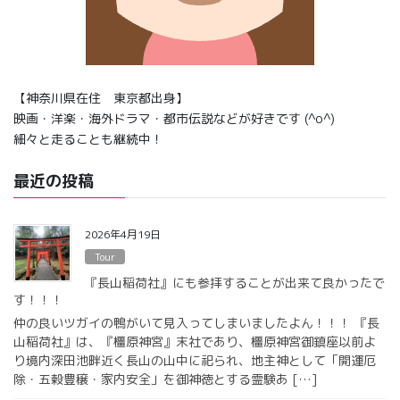
【神奈川県在住 東京都出身】
映画・洋楽・海外ドラマ・都市伝説などが好きです (^o^)
細々と走ることも継続中！
最近の投稿
2026年4月19日
Tour
『長山稲荷社』にも参拝することが出来て良かったで
す！！！
仲の良いツガイの鴨がいて見入ってしまいましたよん！！！ 『長
山稲荷社』は、『橿原神宮』末社であり、橿原神宮御鎮座以前よ
り境内深田池畔近く長山の山中に祀られ、地主神として「開運厄
除・五穀豊穣・家内安全」を御神徳とする霊験あ […]