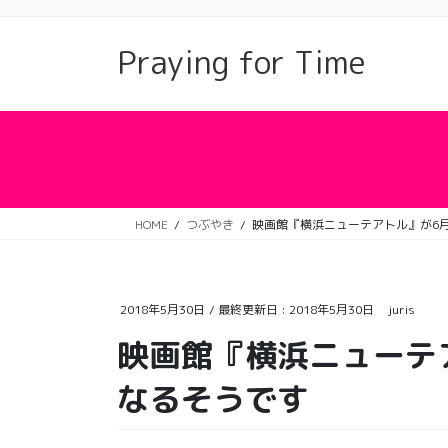
コ
ナ
ン
ビ
Praying for Time
テ
ゲ
ン
ー
ツ
シ
に
ョ
移
ン
動
に
移
動
HOME
つぶやき
映画館『横浜ニューテアトル』が6
2018年5月30日
/ 最終更新日 :
2018年5月30日
juris
映画館『横浜ニューテ
なるそうです