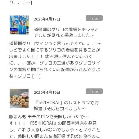
り、、 […]
Tour
2026年4月17日
道頓堀のグリコの看板をチラッと
でしたが見れて感激しました〜
道頓堀グリコサインって言うんですね。。。 テ
レビでよく目にするグリコの看板を見ることが
出来ました！！！ 幼き頃に住んでいた近く
に、、、確か、グリコの工場がありグリコサイ
ンの看板が掲げられていた記憶があるんですよ
ね⋯グリコ […]
Tour
2026年4月16日
『551HORAI』のレストランで海
鮮揚げそばを食べました〜
豚まんも モチのロンで美味しかったで〜
す！！！ 『551HORAI』の関西空港店を発見
し、これは入るしかないでしょう…ということ
で、美味しい豚まん＆海鮮揚げそばを食べるこ