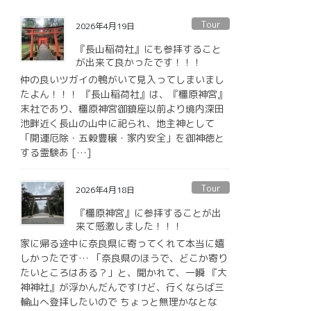
Tour
2026年4月19日
『長山稲荷社』にも参拝すること
が出来て良かったです！！！
仲の良いツガイの鴨がいて見入ってしまいまし
たよん！！！ 『長山稲荷社』は、『橿原神宮』
末社であり、橿原神宮御鎮座以前より境内深田
池畔近く長山の山中に祀られ、地主神として
「開運厄除・五穀豊穣・家内安全」を御神徳と
する霊験あ […]
Tour
2026年4月18日
『橿原神宮』に参拝することが出
来て感激しました！！！
家に帰る途中に奈良県に寄ってくれて本当に嬉
しかったです… 「奈良県のほうで、どこか寄り
たいところはある？」と、聞かれて、一瞬 『大
神神社』が浮かんだんですけど、行くならば三
輪山へ登拝したいので ちょっと無理かなとな