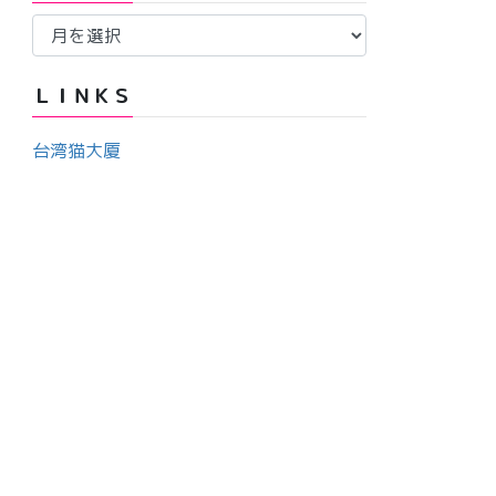
ア
ー
ー
カ
ＬＩＮＫＳ
イ
ブ
台湾猫大厦