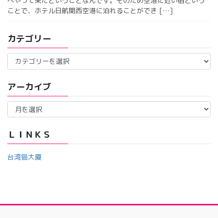
へやって来たということなんです。そのため空港に近い宿という
ことで、ホテル日航関西空港に泊れることができ […]
カテゴリー
カ
テ
ゴ
アーカイブ
リ
ー
ア
ー
カ
イ
ＬＩＮＫＳ
ブ
台湾猫大厦