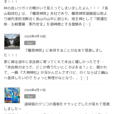
す！！！
仲の良いツガイの鴨がいて見入ってしまいましたよん！！！ 『長
山稲荷社』は、『橿原神宮』末社であり、橿原神宮御鎮座以前よ
り境内深田池畔近く長山の山中に祀られ、地主神として「開運厄
除・五穀豊穣・家内安全」を御神徳とする霊験あ […]
2026年4月18日
Tour
『橿原神宮』に参拝することが出来て感激しまし
た！！！
家に帰る途中に奈良県に寄ってくれて本当に嬉しかったです…
「奈良県のほうで、どこか寄りたいところはある？」と、聞かれ
て、一瞬 『大神神社』が浮かんだんですけど、行くならば三輪山
へ登拝したいので ちょっと無理かなとなり、、 […]
2026年4月17日
Tour
道頓堀のグリコの看板をチラッとでしたが見れて感激
しました〜