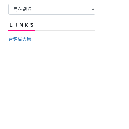
ア
ー
ー
カ
ＬＩＮＫＳ
イ
ブ
台湾猫大厦