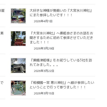
楽屋
大好きな神様が勢揃いの『大宮氷川神社』
にまた参拝したいです！！！
2026年4月1日
て素
『大宮氷川神社』へ倭姫命さまのお話をお
聞きするために初めて参拝させていただき
ました！！！
2026年3月29日
！
『瀬織津姫様』をお祀りしている3社を訪
れてみました。。。
2026年3月22日
んで
『相模國一宮 寒川神社』へ娘が参拝したい
ということで行って参りました！！！
2026年3月15日