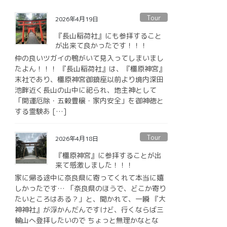
Tour
2026年4月19日
『長山稲荷社』にも参拝すること
が出来て良かったです！！！
仲の良いツガイの鴨がいて見入ってしまいまし
たよん！！！ 『長山稲荷社』は、『橿原神宮』
末社であり、橿原神宮御鎮座以前より境内深田
池畔近く長山の山中に祀られ、地主神として
「開運厄除・五穀豊穣・家内安全」を御神徳と
する霊験あ […]
Tour
2026年4月18日
『橿原神宮』に参拝することが出
来て感激しました！！！
家に帰る途中に奈良県に寄ってくれて本当に嬉
しかったです… 「奈良県のほうで、どこか寄り
たいところはある？」と、聞かれて、一瞬 『大
神神社』が浮かんだんですけど、行くならば三
輪山へ登拝したいので ちょっと無理かなとな