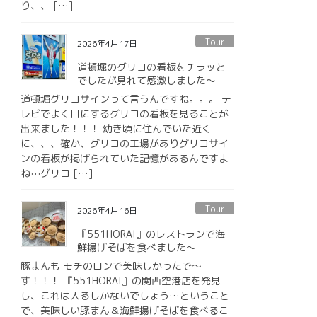
り、、 […]
Tour
2026年4月17日
道頓堀のグリコの看板をチラッと
でしたが見れて感激しました〜
道頓堀グリコサインって言うんですね。。。 テ
レビでよく目にするグリコの看板を見ることが
出来ました！！！ 幼き頃に住んでいた近く
に、、、確か、グリコの工場がありグリコサイ
ンの看板が掲げられていた記憶があるんですよ
ね⋯グリコ […]
Tour
2026年4月16日
『551HORAI』のレストランで海
鮮揚げそばを食べました〜
豚まんも モチのロンで美味しかったで〜
す！！！ 『551HORAI』の関西空港店を発見
し、これは入るしかないでしょう…ということ
で、美味しい豚まん＆海鮮揚げそばを食べるこ