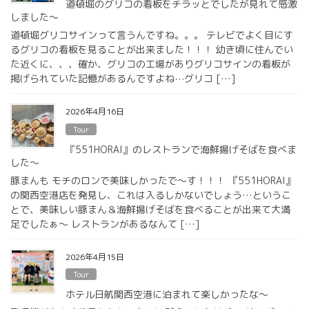
道頓堀のグリコの看板をチラッとでしたが見れて感激
しました〜
道頓堀グリコサインって言うんですね。。。 テレビでよく目にす
るグリコの看板を見ることが出来ました！！！ 幼き頃に住んでい
た近くに、、、確か、グリコの工場がありグリコサインの看板が
掲げられていた記憶があるんですよね⋯グリコ […]
2026年4月16日
Tour
『551HORAI』のレストランで海鮮揚げそばを食べま
した〜
豚まんも モチのロンで美味しかったで〜す！！！ 『551HORAI』
の関西空港店を発見し、これは入るしかないでしょう…というこ
とで、美味しい豚まん＆海鮮揚げそばを食べることが出来て大満
足でしたぁ〜 レストランがあるなんて […]
2026年4月15日
Tour
ホテル日航関西空港に泊まれて楽しかったな〜