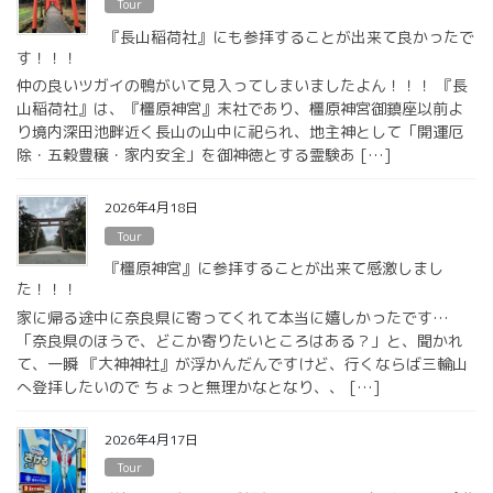
Tour
『長山稲荷社』にも参拝することが出来て良かったで
す！！！
仲の良いツガイの鴨がいて見入ってしまいましたよん！！！ 『長
山稲荷社』は、『橿原神宮』末社であり、橿原神宮御鎮座以前よ
り境内深田池畔近く長山の山中に祀られ、地主神として「開運厄
除・五穀豊穣・家内安全」を御神徳とする霊験あ […]
2026年4月18日
Tour
『橿原神宮』に参拝することが出来て感激しまし
た！！！
家に帰る途中に奈良県に寄ってくれて本当に嬉しかったです…
「奈良県のほうで、どこか寄りたいところはある？」と、聞かれ
て、一瞬 『大神神社』が浮かんだんですけど、行くならば三輪山
へ登拝したいので ちょっと無理かなとなり、、 […]
2026年4月17日
Tour