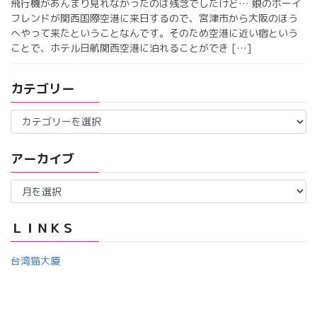
飛行機があんまり見れなかったのは残念でしたけど… 娘のボーイ
フレンドが関西国際空港に来日するので、宮津市から大阪のほう
へやって来たということなんです。そのため空港に近い宿という
ことで、ホテル日航関西空港に泊れることができ […]
カテゴリー
カ
テ
ゴ
アーカイブ
リ
ー
ア
ー
カ
イ
ＬＩＮＫＳ
ブ
台湾猫大厦