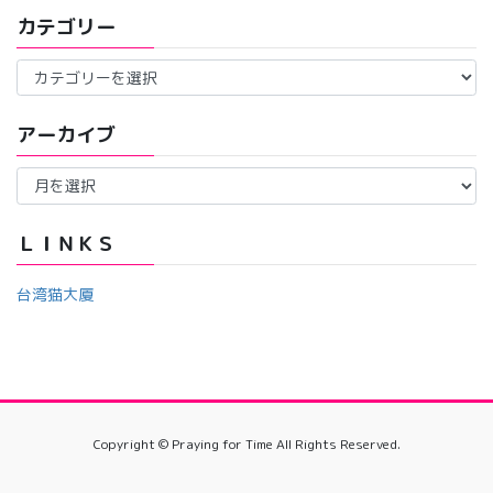
カテゴリー
カ
テ
ゴ
アーカイブ
リ
ー
ア
ー
カ
イ
ＬＩＮＫＳ
ブ
台湾猫大厦
Copyright © Praying for Time All Rights Reserved.