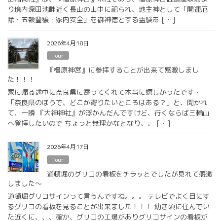
り境内深田池畔近く長山の山中に祀られ、地主神として「開運厄
除・五穀豊穣・家内安全」を御神徳とする霊験あ […]
2026年4月18日
Tour
『橿原神宮』に参拝することが出来て感激しまし
た！！！
家に帰る途中に奈良県に寄ってくれて本当に嬉しかったです…
「奈良県のほうで、どこか寄りたいところはある？」と、聞かれ
て、一瞬 『大神神社』が浮かんだんですけど、行くならば三輪山
へ登拝したいので ちょっと無理かなとなり、、 […]
2026年4月17日
Tour
道頓堀のグリコの看板をチラッとでしたが見れて感激
しました〜
道頓堀グリコサインって言うんですね。。。 テレビでよく目にす
るグリコの看板を見ることが出来ました！！！ 幼き頃に住んでい
た近くに、、、確か、グリコの工場がありグリコサインの看板が