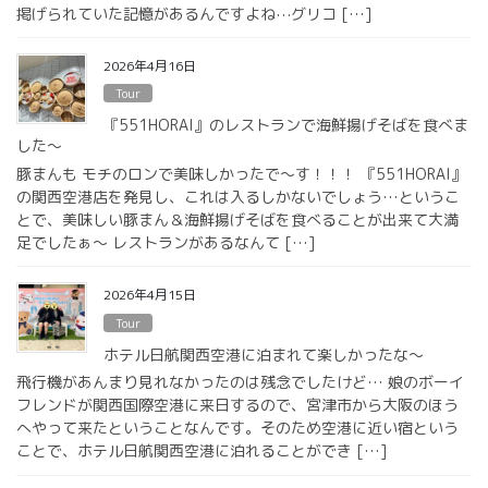
掲げられていた記憶があるんですよね⋯グリコ […]
2026年4月16日
Tour
『551HORAI』のレストランで海鮮揚げそばを食べま
した〜
豚まんも モチのロンで美味しかったで〜す！！！ 『551HORAI』
の関西空港店を発見し、これは入るしかないでしょう…というこ
とで、美味しい豚まん＆海鮮揚げそばを食べることが出来て大満
足でしたぁ〜 レストランがあるなんて […]
2026年4月15日
Tour
ホテル日航関西空港に泊まれて楽しかったな〜
飛行機があんまり見れなかったのは残念でしたけど… 娘のボーイ
フレンドが関西国際空港に来日するので、宮津市から大阪のほう
へやって来たということなんです。そのため空港に近い宿という
ことで、ホテル日航関西空港に泊れることができ […]