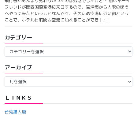
飛行機があんまり見れなかったのは残念でしたけど… 娘のボーイ
フレンドが関西国際空港に来日するので、宮津市から大阪のほう
へやって来たということなんです。そのため空港に近い宿という
ことで、ホテル日航関西空港に泊れることができ […]
カテゴリー
カ
テ
ゴ
アーカイブ
リ
ー
ア
ー
カ
イ
ＬＩＮＫＳ
ブ
台湾猫大厦