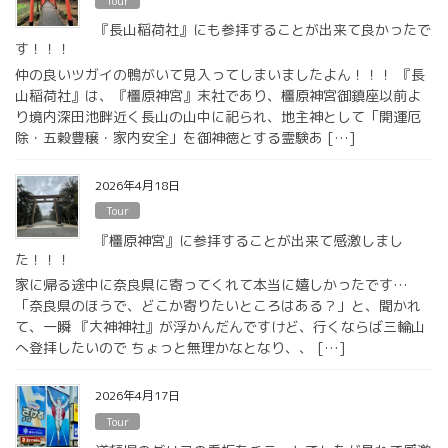
Tour
『長山稲荷社』にも参拝することが出来て良かったで
す！！！
仲の良いツガイの鴨がいて見入ってしまいましたよん！！！ 『長
山稲荷社』は、『橿原神宮』末社であり、橿原神宮御鎮座以前よ
り境内深田池畔近く長山の山中に祀られ、地主神として「開運厄
除・五穀豊穣・家内安全」を御神徳とする霊験あ […]
2026年4月18日
Tour
『橿原神宮』に参拝することが出来て感激しまし
た！！！
家に帰る途中に奈良県に寄ってくれて本当に嬉しかったです…
「奈良県のほうで、どこか寄りたいところはある？」と、聞かれ
て、一瞬 『大神神社』が浮かんだんですけど、行くならば三輪山
へ登拝したいので ちょっと無理かなとなり、、 […]
2026年4月17日
Tour