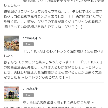
道頓堀のグリコの看板をチラッとでしたが見れて感激
しました〜
道頓堀グリコサインって言うんですね。。。 テレビでよく目にす
るグリコの看板を見ることが出来ました！！！ 幼き頃に住んでい
た近くに、、、確か、グリコの工場がありグリコサインの看板が
掲げられていた記憶があるんですよね⋯グリコ […]
2026年4月16日
Tour
『551HORAI』のレストランで海鮮揚げそばを食べま
した〜
豚まんも モチのロンで美味しかったで〜す！！！ 『551HORAI』
の関西空港店を発見し、これは入るしかないでしょう…というこ
とで、美味しい豚まん＆海鮮揚げそばを食べることが出来て大満
足でしたぁ〜 レストランがあるなんて […]
2026年4月15日
Tour
ホテル日航関西空港に泊まれて楽しかったな〜