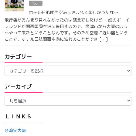
Tour
ホテル日航関西空港に泊まれて楽しかったな〜
飛行機があんまり見れなかったのは残念でしたけど… 娘のボーイ
フレンドが関西国際空港に来日するので、宮津市から大阪のほう
へやって来たということなんです。そのため空港に近い宿という
ことで、ホテル日航関西空港に泊れることができ […]
カテゴリー
カ
テ
ゴ
アーカイブ
リ
ー
ア
ー
カ
イ
ＬＩＮＫＳ
ブ
台湾猫大厦