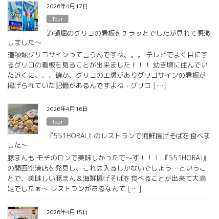
2026年4月17日
Tour
道頓堀のグリコの看板をチラッとでしたが見れて感激
しました〜
道頓堀グリコサインって言うんですね。。。 テレビでよく目にす
るグリコの看板を見ることが出来ました！！！ 幼き頃に住んでい
た近くに、、、確か、グリコの工場がありグリコサインの看板が
掲げられていた記憶があるんですよね⋯グリコ […]
2026年4月16日
Tour
『551HORAI』のレストランで海鮮揚げそばを食べま
した〜
豚まんも モチのロンで美味しかったで〜す！！！ 『551HORAI』
の関西空港店を発見し、これは入るしかないでしょう…というこ
とで、美味しい豚まん＆海鮮揚げそばを食べることが出来て大満
足でしたぁ〜 レストランがあるなんて […]
2026年4月15日