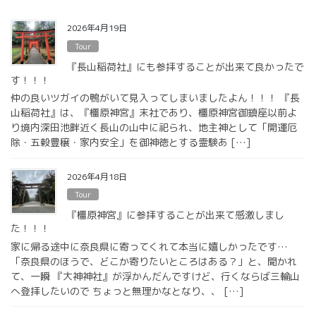
2026年4月19日
Tour
『長山稲荷社』にも参拝することが出来て良かったで
す！！！
仲の良いツガイの鴨がいて見入ってしまいましたよん！！！ 『長
山稲荷社』は、『橿原神宮』末社であり、橿原神宮御鎮座以前よ
り境内深田池畔近く長山の山中に祀られ、地主神として「開運厄
除・五穀豊穣・家内安全」を御神徳とする霊験あ […]
2026年4月18日
Tour
『橿原神宮』に参拝することが出来て感激しまし
た！！！
家に帰る途中に奈良県に寄ってくれて本当に嬉しかったです…
「奈良県のほうで、どこか寄りたいところはある？」と、聞かれ
て、一瞬 『大神神社』が浮かんだんですけど、行くならば三輪山
へ登拝したいので ちょっと無理かなとなり、、 […]