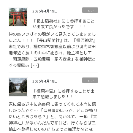
Tour
2026年4月19日
『長山稲荷社』にも参拝すること
が出来て良かったです！！！
仲の良いツガイの鴨がいて見入ってしまいまし
たよん！！！ 『長山稲荷社』は、『橿原神宮』
末社であり、橿原神宮御鎮座以前より境内深田
池畔近く長山の山中に祀られ、地主神として
「開運厄除・五穀豊穣・家内安全」を御神徳と
する霊験あ […]
Tour
2026年4月18日
『橿原神宮』に参拝することが出
来て感激しました！！！
家に帰る途中に奈良県に寄ってくれて本当に嬉
しかったです… 「奈良県のほうで、どこか寄り
たいところはある？」と、聞かれて、一瞬 『大
神神社』が浮かんだんですけど、行くならば三
輪山へ登拝したいので ちょっと無理かなとな