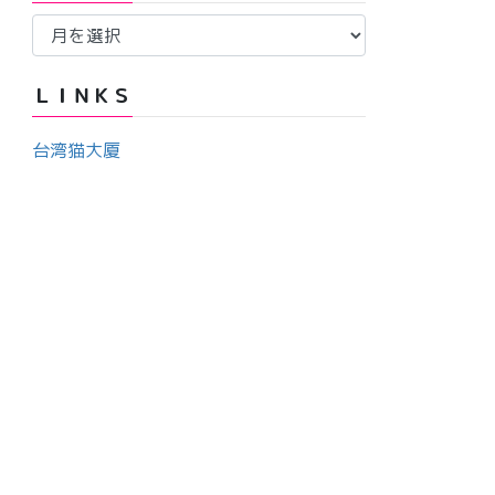
ア
ー
ー
カ
ＬＩＮＫＳ
イ
ブ
台湾猫大厦