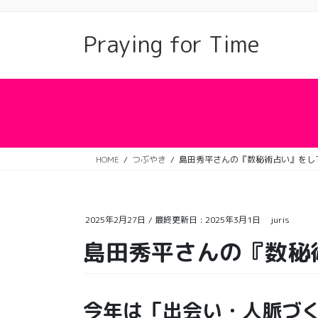
コ
ナ
ン
ビ
Praying for Time
テ
ゲ
ン
ー
ツ
シ
に
ョ
移
ン
動
に
移
動
HOME
つぶやき
島田秀平さんの『数秘術占い』をし
2025年2月27日
/ 最終更新日 :
2025年3月1日
juris
島田秀平さんの『数秘
今年は「出会い・人脈づ