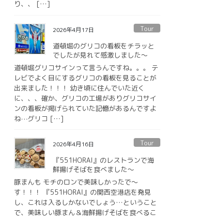
り、、 […]
Tour
2026年4月17日
道頓堀のグリコの看板をチラッと
でしたが見れて感激しました〜
道頓堀グリコサインって言うんですね。。。 テ
レビでよく目にするグリコの看板を見ることが
出来ました！！！ 幼き頃に住んでいた近く
に、、、確か、グリコの工場がありグリコサイ
ンの看板が掲げられていた記憶があるんですよ
ね⋯グリコ […]
Tour
2026年4月16日
『551HORAI』のレストランで海
鮮揚げそばを食べました〜
豚まんも モチのロンで美味しかったで〜
す！！！ 『551HORAI』の関西空港店を発見
し、これは入るしかないでしょう…ということ
で、美味しい豚まん＆海鮮揚げそばを食べるこ