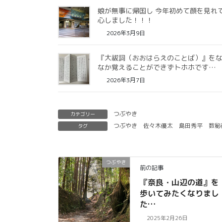
娘が無事に帰国し 今年初めて顔を見れ
心しました！！！
2026年3月9日
『大祓詞（おおはらえのことば）』を
なか覚えることができずトホホです…
2026年3月7日
つぶやき
カテゴリー
つぶやき
佐々木優太
島田秀平
数秘
タグ
つぶやき
前の記事
『奈良・山辺の道』を
歩いてみたくなりまし
た…
2025年2月26日