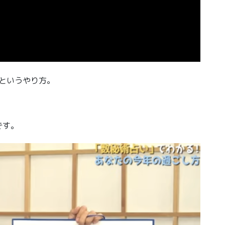
すというやり方。
です。