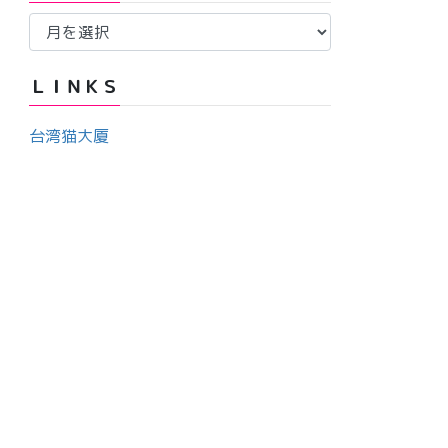
ア
ー
ー
カ
ＬＩＮＫＳ
イ
ブ
台湾猫大厦