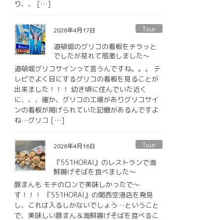
り、、 […]
Tour
2026年4月17日
道頓堀のグリコの看板をチラッと
でしたが見れて感激しました〜
道頓堀グリコサインって言うんですね。。。 テ
レビでよく目にするグリコの看板を見ることが
出来ました！！！ 幼き頃に住んでいた近く
に、、、確か、グリコの工場がありグリコサイ
ンの看板が掲げられていた記憶があるんですよ
ね⋯グリコ […]
Tour
2026年4月16日
『551HORAI』のレストランで海
鮮揚げそばを食べました〜
豚まんも モチのロンで美味しかったで〜
す！！！ 『551HORAI』の関西空港店を発見
し、これは入るしかないでしょう…ということ
で、美味しい豚まん＆海鮮揚げそばを食べるこ