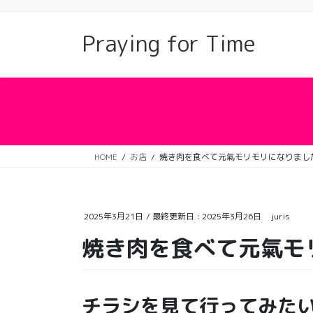
コ
ナ
ン
ビ
Praying for Time
テ
ゲ
ン
ー
ツ
シ
に
ョ
移
ン
動
に
移
動
HOME
お店
焼き肉を食べて元氣モリモリになりまし
2025年3月21日
/ 最終更新日 :
2025年3月26日
juris
焼き肉を食べて元氣モ
チラシを見て行ってみた