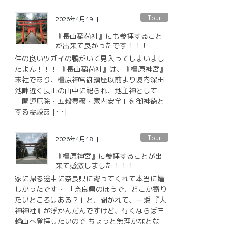
Tour
2026年4月19日
『長山稲荷社』にも参拝すること
が出来て良かったです！！！
仲の良いツガイの鴨がいて見入ってしまいまし
たよん！！！ 『長山稲荷社』は、『橿原神宮』
末社であり、橿原神宮御鎮座以前より境内深田
池畔近く長山の山中に祀られ、地主神として
「開運厄除・五穀豊穣・家内安全」を御神徳と
する霊験あ […]
Tour
2026年4月18日
『橿原神宮』に参拝することが出
来て感激しました！！！
家に帰る途中に奈良県に寄ってくれて本当に嬉
しかったです… 「奈良県のほうで、どこか寄り
たいところはある？」と、聞かれて、一瞬 『大
神神社』が浮かんだんですけど、行くならば三
輪山へ登拝したいので ちょっと無理かなとな