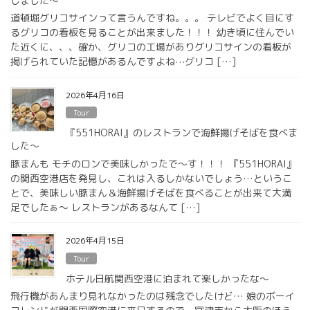
しました〜
道頓堀グリコサインって言うんですね。。。 テレビでよく目にす
るグリコの看板を見ることが出来ました！！！ 幼き頃に住んでい
た近くに、、、確か、グリコの工場がありグリコサインの看板が
掲げられていた記憶があるんですよね⋯グリコ […]
2026年4月16日
Tour
『551HORAI』のレストランで海鮮揚げそばを食べま
した〜
豚まんも モチのロンで美味しかったで〜す！！！ 『551HORAI』
の関西空港店を発見し、これは入るしかないでしょう…というこ
とで、美味しい豚まん＆海鮮揚げそばを食べることが出来て大満
足でしたぁ〜 レストランがあるなんて […]
2026年4月15日
Tour
ホテル日航関西空港に泊まれて楽しかったな〜
飛行機があんまり見れなかったのは残念でしたけど… 娘のボーイ