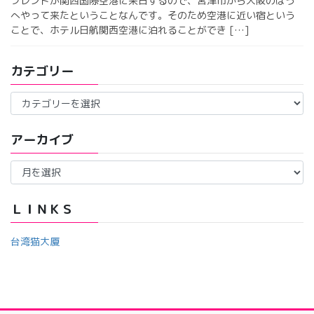
フレンドが関西国際空港に来日するので、宮津市から大阪のほう
へやって来たということなんです。そのため空港に近い宿という
ことで、ホテル日航関西空港に泊れることができ […]
カテゴリー
カ
テ
ゴ
アーカイブ
リ
ー
ア
ー
カ
イ
ＬＩＮＫＳ
ブ
台湾猫大厦