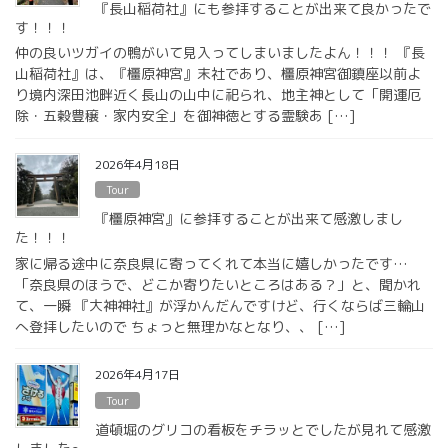
『長山稲荷社』にも参拝することが出来て良かったで
す！！！
仲の良いツガイの鴨がいて見入ってしまいましたよん！！！ 『長
山稲荷社』は、『橿原神宮』末社であり、橿原神宮御鎮座以前よ
り境内深田池畔近く長山の山中に祀られ、地主神として「開運厄
除・五穀豊穣・家内安全」を御神徳とする霊験あ […]
2026年4月18日
Tour
『橿原神宮』に参拝することが出来て感激しまし
た！！！
家に帰る途中に奈良県に寄ってくれて本当に嬉しかったです…
「奈良県のほうで、どこか寄りたいところはある？」と、聞かれ
て、一瞬 『大神神社』が浮かんだんですけど、行くならば三輪山
へ登拝したいので ちょっと無理かなとなり、、 […]
2026年4月17日
Tour
道頓堀のグリコの看板をチラッとでしたが見れて感激