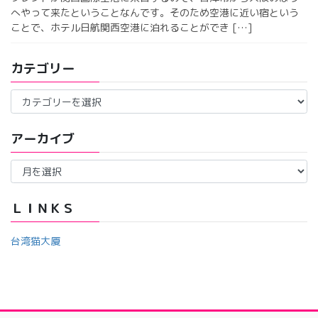
へやって来たということなんです。そのため空港に近い宿という
ことで、ホテル日航関西空港に泊れることができ […]
カテゴリー
カ
テ
ゴ
アーカイブ
リ
ー
ア
ー
カ
イ
ＬＩＮＫＳ
ブ
台湾猫大厦