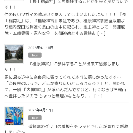
『長山稲荷社』にも参拝することが出来て良かったで
す！！！
仲の良いツガイの鴨がいて見入ってしまいましたよん！！！ 『長
山稲荷社』は、『橿原神宮』末社であり、橿原神宮御鎮座以前よ
り境内深田池畔近く長山の山中に祀られ、地主神として「開運厄
除・五穀豊穣・家内安全」を御神徳とする霊験あ […]
2026年4月18日
Tour
『橿原神宮』に参拝することが出来て感激しまし
た！！！
家に帰る途中に奈良県に寄ってくれて本当に嬉しかったです…
「奈良県のほうで、どこか寄りたいところはある？」と、聞かれ
て、一瞬 『大神神社』が浮かんだんですけど、行くならば三輪山
へ登拝したいので ちょっと無理かなとなり、、 […]
2026年4月17日
Tour
道頓堀のグリコの看板をチラッとでしたが見れて感激
しました〜