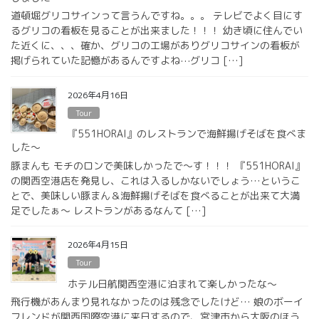
道頓堀グリコサインって言うんですね。。。 テレビでよく目にす
るグリコの看板を見ることが出来ました！！！ 幼き頃に住んでい
た近くに、、、確か、グリコの工場がありグリコサインの看板が
掲げられていた記憶があるんですよね⋯グリコ […]
2026年4月16日
Tour
『551HORAI』のレストランで海鮮揚げそばを食べま
した〜
豚まんも モチのロンで美味しかったで〜す！！！ 『551HORAI』
の関西空港店を発見し、これは入るしかないでしょう…というこ
とで、美味しい豚まん＆海鮮揚げそばを食べることが出来て大満
足でしたぁ〜 レストランがあるなんて […]
2026年4月15日
Tour
ホテル日航関西空港に泊まれて楽しかったな〜
飛行機があんまり見れなかったのは残念でしたけど… 娘のボーイ
フレンドが関西国際空港に来日するので、宮津市から大阪のほう