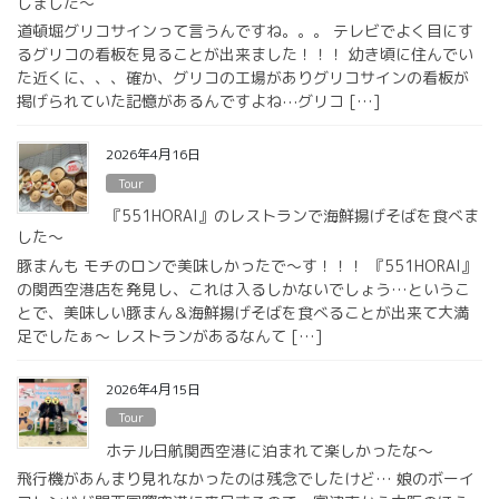
しました〜
道頓堀グリコサインって言うんですね。。。 テレビでよく目にす
るグリコの看板を見ることが出来ました！！！ 幼き頃に住んでい
た近くに、、、確か、グリコの工場がありグリコサインの看板が
掲げられていた記憶があるんですよね⋯グリコ […]
2026年4月16日
Tour
『551HORAI』のレストランで海鮮揚げそばを食べま
した〜
豚まんも モチのロンで美味しかったで〜す！！！ 『551HORAI』
の関西空港店を発見し、これは入るしかないでしょう…というこ
とで、美味しい豚まん＆海鮮揚げそばを食べることが出来て大満
足でしたぁ〜 レストランがあるなんて […]
2026年4月15日
Tour
ホテル日航関西空港に泊まれて楽しかったな〜
飛行機があんまり見れなかったのは残念でしたけど… 娘のボーイ