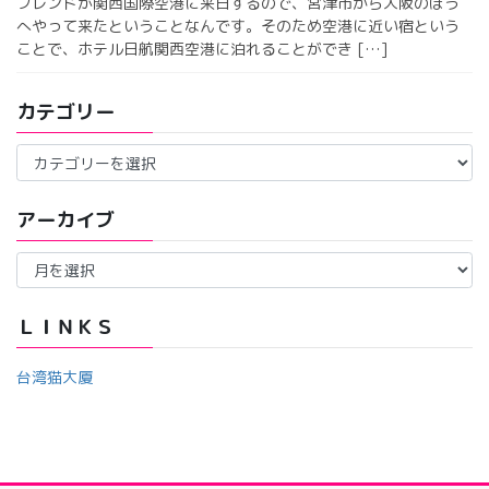
フレンドが関西国際空港に来日するので、宮津市から大阪のほう
へやって来たということなんです。そのため空港に近い宿という
ことで、ホテル日航関西空港に泊れることができ […]
カテゴリー
カ
テ
ゴ
アーカイブ
リ
ー
ア
ー
カ
イ
ＬＩＮＫＳ
ブ
台湾猫大厦