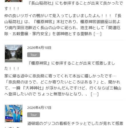
『長山稲荷社』にも参拝することが出来て良かったで
す！！！
仲の良いツガイの鴨がいて見入ってしまいましたよん！！！ 『長
山稲荷社』は、『橿原神宮』末社であり、橿原神宮御鎮座以前よ
り境内深田池畔近く長山の山中に祀られ、地主神として「開運厄
除・五穀豊穣・家内安全」を御神徳とする霊験あ […]
2026年4月18日
Tour
『橿原神宮』に参拝することが出来て感激しまし
た！！！
家に帰る途中に奈良県に寄ってくれて本当に嬉しかったです…
「奈良県のほうで、どこか寄りたいところはある？」と、聞かれ
て、一瞬 『大神神社』が浮かんだんですけど、行くならば三輪山
へ登拝したいので ちょっと無理かなとなり、、 […]
2026年4月17日
Tour
道頓堀のグリコの看板をチラッとでしたが見れて感激