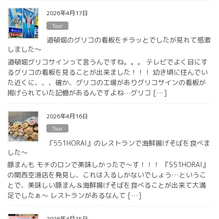
2026年4月17日
Tour
道頓堀のグリコの看板をチラッとでしたが見れて感激
しました〜
道頓堀グリコサインって言うんですね。。。 テレビでよく目にす
るグリコの看板を見ることが出来ました！！！ 幼き頃に住んでい
た近くに、、、確か、グリコの工場がありグリコサインの看板が
掲げられていた記憶があるんですよね⋯グリコ […]
2026年4月16日
Tour
『551HORAI』のレストランで海鮮揚げそばを食べま
した〜
豚まんも モチのロンで美味しかったで〜す！！！ 『551HORAI』
の関西空港店を発見し、これは入るしかないでしょう…というこ
とで、美味しい豚まん＆海鮮揚げそばを食べることが出来て大満
足でしたぁ〜 レストランがあるなんて […]
2026年4月15日