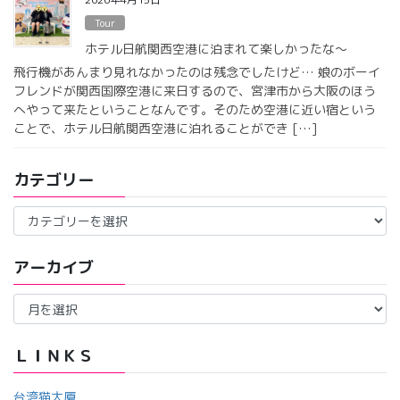
Tour
ホテル日航関西空港に泊まれて楽しかったな〜
飛行機があんまり見れなかったのは残念でしたけど… 娘のボーイ
フレンドが関西国際空港に来日するので、宮津市から大阪のほう
へやって来たということなんです。そのため空港に近い宿という
ことで、ホテル日航関西空港に泊れることができ […]
カテゴリー
カ
テ
ゴ
アーカイブ
リ
ー
ア
ー
カ
イ
ＬＩＮＫＳ
ブ
台湾猫大厦