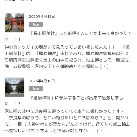
2026年4月19日
Tour
『長山稲荷社』にも参拝することが出来て良かったで
す！！！
仲の良いツガイの鴨がいて見入ってしまいましたよん！！！ 『長
山稲荷社』は、『橿原神宮』末社であり、橿原神宮御鎮座以前よ
り境内深田池畔近く長山の山中に祀られ、地主神として「開運厄
除・五穀豊穣・家内安全」を御神徳とする霊験あ […]
2026年4月18日
Tour
『橿原神宮』に参拝することが出来て感激しまし
た！！！
家に帰る途中に奈良県に寄ってくれて本当に嬉しかったです…
「奈良県のほうで、どこか寄りたいところはある？」と、聞かれ
て、一瞬 『大神神社』が浮かんだんですけど、行くならば三輪山
へ登拝したいので ちょっと無理かなとなり、、 […]