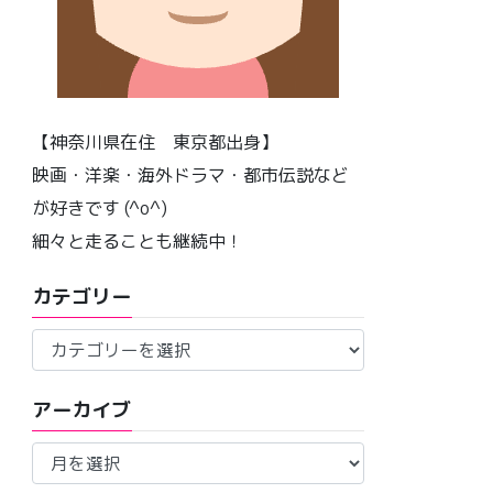
【神奈川県在住 東京都出身】
映画・洋楽・海外ドラマ・都市伝説など
が好きです (^o^)
細々と走ることも継続中！
カテゴリー
カ
テ
ゴ
アーカイブ
リ
ア
ー
ー