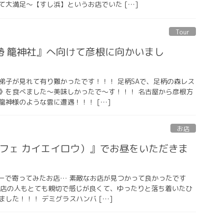
て大満足〜【すし浜】というお店でいた […]
Tour
勢 籠神社』へ向けて彦根に向かいまし
梯子が見れて有り難かったです！！！ 足柄SAで、足柄の森レス
》を食べました〜美味しかったで〜す！！！ 名古屋から彦根方
龍神様のような雲に遭遇！！！ […]
お店
（カフェ カイエイロウ）』でお昼をいただきま
アーで寄ってみたお店… 素敵なお店が見つかって良かったです
、お店の人もとても親切で感じが良くて、ゆったりと落ち着いたひ
した！！！ デミグラスハンバ […]