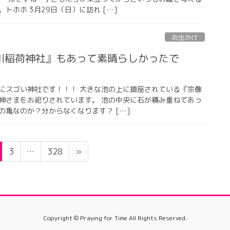
トホホ 3月29日（日）に訪れ […]
お出かけ
川稲荷神社』もあって素晴らしかったで
にスゴい神社です！！！ 大きな池の上に鎮座されている『宗像
神さまをお祀りされています。 池の中央に石が積み重ねてあっ
の亀なのか？分からなくなります？ […]
ペ
ペ
3
…
328
»
ー
ー
ジ
ジ
Copyright © Praying for Time All Rights Reserved.