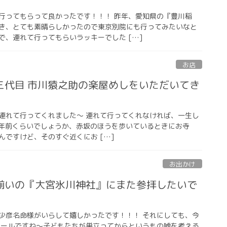
行ってもらって良かったです！！！ 昨年、愛知県の『豊川稲
き、とても素晴らしかったので東京別院にも行ってみたいなと
で、連れて行ってもらいラッキーでした […]
お店
三代目 市川猿之助の楽屋めしをいただいてき
方が連れて行ってくれました〜 連れて行ってくれなければ、一生し
3年前くらいでしょうか、赤坂のほうを歩いているときにお寺
んですけど、そのすぐ近くにお […]
お出かけ
揃いの『大宮氷川神社』にまた参拝したいで
少彦名命様がいらして嬉しかったです！！！ それにしても、今
フールですね〜子どもたちが巣立ってからというもの嘘を考える