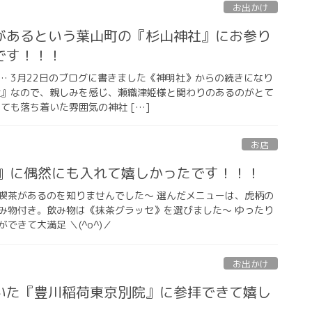
お出かけ
があるという葉山町の『杉山神社』にお参り
です！！！
… 3月22日のブログに書きました《神明社》からの続きになり
社』なので、親しみを感じ、瀬織津姫様と関わりのあるのがとて
ても落ち着いた雰囲気の神社 […]
お店
店』に偶然にも入れて嬉しかったです！！！
喫茶があるのを知りませんでした〜 選んだメニューは、虎柄の
み物付き。飲み物は《抹茶グラッセ》を選びました〜 ゆったり
できて大満足 ＼(^o^)／
お出かけ
いた『豊川稲荷東京別院』に参拝できて嬉し