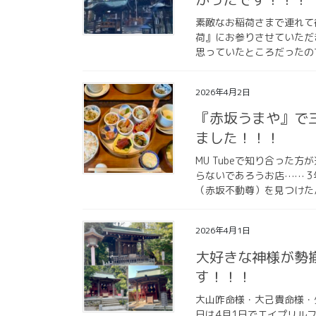
素敵なお稲荷さまで連れて
荷』にお参りさせていただ
思っていたところだったの
2026年4月2日
『赤坂うまや』で
ました！！！
MU Tubeで知り合った
らないであろうお店⋯⋯ 
（赤坂不動尊）を見つけた
2026年4月1日
大好きな神様が勢
す！！！
大山咋命様・大己貴命様・
日は4月1日でエイプリル