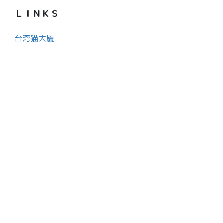
カ
ＬＩＮＫＳ
イ
ブ
台湾猫大厦