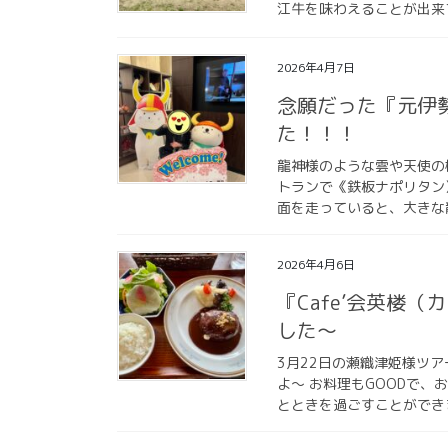
江牛を味わえることが出来
2026年4月7日
念願だった『元伊
た！！！
龍神様のような雲や天使の
トランで《鉄板ナポリタン
面を走っていると、大きな
2026年4月6日
『Cafe’会英楼
した〜
3月22日の瀬織津姫様ツ
よ〜 お料理もGOODで
とときを過ごすことができま