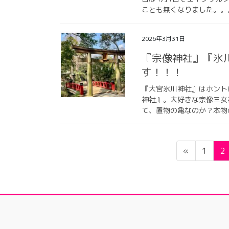
ことも無くなりました。。。
2026年3月31日
『宗像神社』『氷
す！！！
『大宮氷川神社』はホント
神社』。大好きな宗像三女
て、置物の亀なのか？本物
投
ペ
ペ
«
1
2
稿
ー
ー
ジ
ジ
の
ペ
ー