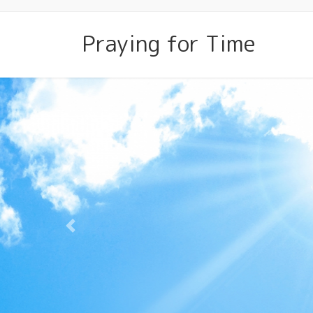
コ
ナ
ン
ビ
Praying for Time
テ
ゲ
ン
ー
ツ
シ
に
ョ
移
ン
動
に
移
動
Previous