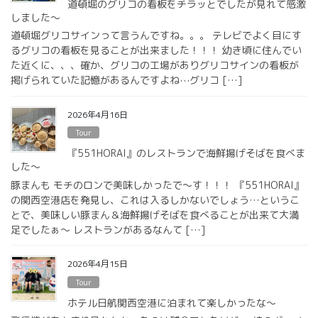
道頓堀のグリコの看板をチラッとでしたが見れて感激
しました〜
道頓堀グリコサインって言うんですね。。。 テレビでよく目にす
るグリコの看板を見ることが出来ました！！！ 幼き頃に住んでい
た近くに、、、確か、グリコの工場がありグリコサインの看板が
掲げられていた記憶があるんですよね⋯グリコ […]
2026年4月16日
Tour
『551HORAI』のレストランで海鮮揚げそばを食べま
した〜
豚まんも モチのロンで美味しかったで〜す！！！ 『551HORAI』
の関西空港店を発見し、これは入るしかないでしょう…というこ
とで、美味しい豚まん＆海鮮揚げそばを食べることが出来て大満
足でしたぁ〜 レストランがあるなんて […]
2026年4月15日
Tour
ホテル日航関西空港に泊まれて楽しかったな〜