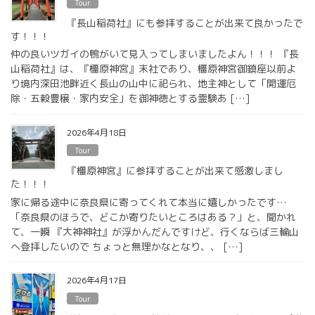
Tour
『長山稲荷社』にも参拝することが出来て良かったで
す！！！
仲の良いツガイの鴨がいて見入ってしまいましたよん！！！ 『長
山稲荷社』は、『橿原神宮』末社であり、橿原神宮御鎮座以前よ
り境内深田池畔近く長山の山中に祀られ、地主神として「開運厄
除・五穀豊穣・家内安全」を御神徳とする霊験あ […]
2026年4月18日
Tour
『橿原神宮』に参拝することが出来て感激しまし
た！！！
家に帰る途中に奈良県に寄ってくれて本当に嬉しかったです…
「奈良県のほうで、どこか寄りたいところはある？」と、聞かれ
て、一瞬 『大神神社』が浮かんだんですけど、行くならば三輪山
へ登拝したいので ちょっと無理かなとなり、、 […]
2026年4月17日
Tour