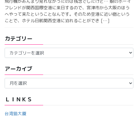
飛行機があんまり見れなかったのは残念でしたけど… 娘のボーイ
フレンドが関西国際空港に来日するので、宮津市から大阪のほう
へやって来たということなんです。そのため空港に近い宿という
ことで、ホテル日航関西空港に泊れることができ […]
カテゴリー
カ
テ
ゴ
アーカイブ
リ
ー
ア
ー
カ
イ
ＬＩＮＫＳ
ブ
台湾猫大厦