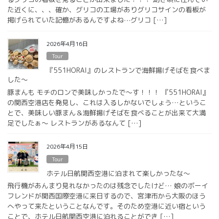
た近くに、、、確か、グリコの工場がありグリコサインの看板が
掲げられていた記憶があるんですよね⋯グリコ […]
2026年4月16日
Tour
『551HORAI』のレストランで海鮮揚げそばを食べま
した〜
豚まんも モチのロンで美味しかったで〜す！！！ 『551HORAI』
の関西空港店を発見し、これは入るしかないでしょう…というこ
とで、美味しい豚まん＆海鮮揚げそばを食べることが出来て大満
足でしたぁ〜 レストランがあるなんて […]
2026年4月15日
Tour
ホテル日航関西空港に泊まれて楽しかったな〜
飛行機があんまり見れなかったのは残念でしたけど… 娘のボーイ
フレンドが関西国際空港に来日するので、宮津市から大阪のほう
へやって来たということなんです。そのため空港に近い宿という
ことで、ホテル日航関西空港に泊れることができ […]