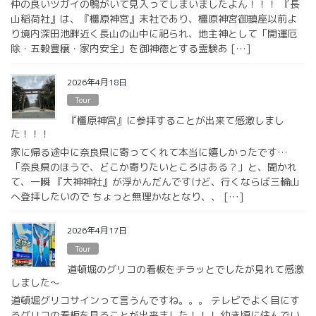
仲の良いツガイの鴨がいて見入ってしまいましたよん！！！ 『長
山稲荷社』は、『橿原神宮』末社であり、橿原神宮御鎮座以前よ
り境内深田池畔近く長山の山中に祀られ、地主神として「開運厄
除・五穀豊穣・家内安全」を御神徳とする霊験あ […]
2026年4月18日
Tour
『橿原神宮』に参拝することが出来て感激しまし
た！！！
家に帰る途中に奈良県に寄ってくれて本当に嬉しかったです…
「奈良県のほうで、どこか寄りたいところはある？」と、聞かれ
て、一瞬 『大神神社』が浮かんだんですけど、行くならば三輪山
へ登拝したいので ちょっと無理かなとなり、、 […]
2026年4月17日
Tour
道頓堀のグリコの看板をチラッとでしたが見れて感激
しました〜
道頓堀グリコサインって言うんですね。。。 テレビでよく目にす
るグリコの看板を見ることが出来ました！！！ 幼き頃に住んでい