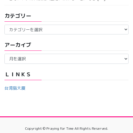
カテゴリー
カ
テ
ゴ
アーカイブ
リ
ー
ア
ー
カ
イ
ＬＩＮＫＳ
ブ
台湾猫大厦
Copyright © Praying for Time All Rights Reserved.