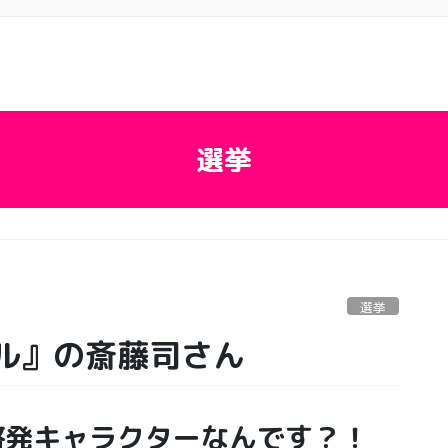
選挙
選挙
ル』の斎藤司さん
啓発キャラクターなんです？！