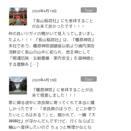
Tour
2026年4月19日
『長山稲荷社』にも参拝すること
が出来て良かったです！！！
仲の良いツガイの鴨がいて見入ってしまいまし
たよん！！！ 『長山稲荷社』は、『橿原神宮』
末社であり、橿原神宮御鎮座以前より境内深田
池畔近く長山の山中に祀られ、地主神として
「開運厄除・五穀豊穣・家内安全」を御神徳と
する霊験あ […]
Tour
2026年4月18日
『橿原神宮』に参拝することが出
来て感激しました！！！
家に帰る途中に奈良県に寄ってくれて本当に嬉
しかったです… 「奈良県のほうで、どこか寄り
たいところはある？」と、聞かれて、一瞬 『大
神神社』が浮かんだんですけど、行くならば三
輪山へ登拝したいので ちょっと無理かなとな