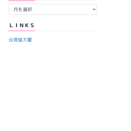
ア
ー
ー
カ
ＬＩＮＫＳ
イ
ブ
台湾猫大厦