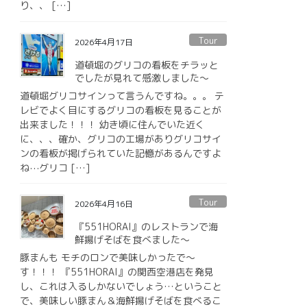
り、、 […]
Tour
2026年4月17日
道頓堀のグリコの看板をチラッと
でしたが見れて感激しました〜
道頓堀グリコサインって言うんですね。。。 テ
レビでよく目にするグリコの看板を見ることが
出来ました！！！ 幼き頃に住んでいた近く
に、、、確か、グリコの工場がありグリコサイ
ンの看板が掲げられていた記憶があるんですよ
ね⋯グリコ […]
Tour
2026年4月16日
『551HORAI』のレストランで海
鮮揚げそばを食べました〜
豚まんも モチのロンで美味しかったで〜
す！！！ 『551HORAI』の関西空港店を発見
し、これは入るしかないでしょう…ということ
で、美味しい豚まん＆海鮮揚げそばを食べるこ