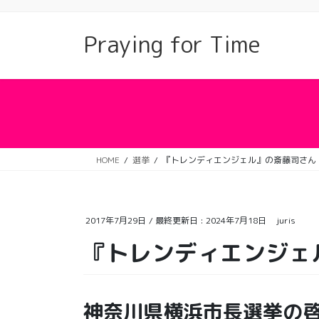
コ
ナ
ン
ビ
Praying for Time
テ
ゲ
ン
ー
ツ
シ
に
ョ
移
ン
動
に
移
動
HOME
選挙
『トレンディエンジェル』の斎藤司さん
2017年7月29日
/ 最終更新日 :
2024年7月18日
juris
『トレンディエンジェ
神奈川県横浜市長選挙の