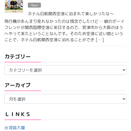
Tour
ホテル日航関西空港に泊まれて楽しかったな〜
飛行機があんまり見れなかったのは残念でしたけど… 娘のボーイ
フレンドが関西国際空港に来日するので、宮津市から大阪のほう
へやって来たということなんです。そのため空港に近い宿という
ことで、ホテル日航関西空港に泊れることができ […]
カテゴリー
カ
テ
ゴ
アーカイブ
リ
ー
ア
ー
カ
イ
ＬＩＮＫＳ
ブ
台湾猫大厦