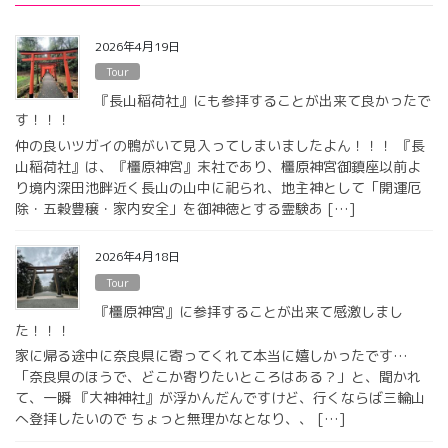
2026年4月19日
Tour
『長山稲荷社』にも参拝することが出来て良かったで
す！！！
仲の良いツガイの鴨がいて見入ってしまいましたよん！！！ 『長
山稲荷社』は、『橿原神宮』末社であり、橿原神宮御鎮座以前よ
り境内深田池畔近く長山の山中に祀られ、地主神として「開運厄
除・五穀豊穣・家内安全」を御神徳とする霊験あ […]
2026年4月18日
Tour
『橿原神宮』に参拝することが出来て感激しまし
た！！！
家に帰る途中に奈良県に寄ってくれて本当に嬉しかったです…
「奈良県のほうで、どこか寄りたいところはある？」と、聞かれ
て、一瞬 『大神神社』が浮かんだんですけど、行くならば三輪山
へ登拝したいので ちょっと無理かなとなり、、 […]