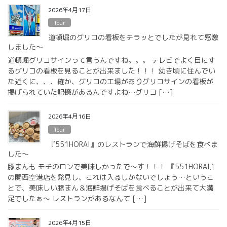
2026年4月17日
Tour
道頓堀のグリコの看板をチラッとでしたが見れて感激
しました〜
道頓堀グリコサインって言うんですね。。。 テレビでよく目にす
るグリコの看板を見ることが出来ました！！！ 幼き頃に住んでい
た近くに、、、確か、グリコの工場がありグリコサインの看板が
掲げられていた記憶があるんですよね⋯グリコ […]
2026年4月16日
Tour
『551HORAI』のレストランで海鮮揚げそばを食べま
した〜
豚まんも モチのロンで美味しかったで〜す！！！ 『551HORAI』
の関西空港店を発見し、これは入るしかないでしょう…というこ
とで、美味しい豚まん＆海鮮揚げそばを食べることが出来て大満
足でしたぁ〜 レストランがあるなんて […]
2026年4月15日