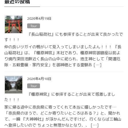
最近の投稿
2026年4月19日
Tour
『長山稲荷社』にも参拝することが出来て良かったで
す！！！
仲の良いツガイの鴨がいて見入ってしまいましたよん！！！ 『長
山稲荷社』は、『橿原神宮』末社であり、橿原神宮御鎮座以前よ
り境内深田池畔近く長山の山中に祀られ、地主神として「開運厄
除・五穀豊穣・家内安全」を御神徳とする霊験あ […]
2026年4月18日
Tour
『橿原神宮』に参拝することが出来て感激しまし
た！！！
家に帰る途中に奈良県に寄ってくれて本当に嬉しかったです…
「奈良県のほうで、どこか寄りたいところはある？」と、聞かれ
て、一瞬 『大神神社』が浮かんだんですけど、行くならば三輪山
へ登拝したいので ちょっと無理かなとなり、、 […]