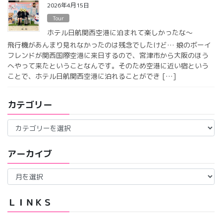
2026年4月15日
Tour
ホテル日航関西空港に泊まれて楽しかったな〜
飛行機があんまり見れなかったのは残念でしたけど… 娘のボーイ
フレンドが関西国際空港に来日するので、宮津市から大阪のほう
へやって来たということなんです。そのため空港に近い宿という
ことで、ホテル日航関西空港に泊れることができ […]
カテゴリー
カ
テ
ゴ
アーカイブ
リ
ー
ア
ー
カ
イ
ＬＩＮＫＳ
ブ