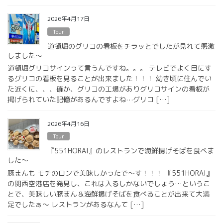
2026年4月17日
Tour
道頓堀のグリコの看板をチラッとでしたが見れて感激
しました〜
道頓堀グリコサインって言うんですね。。。 テレビでよく目にす
るグリコの看板を見ることが出来ました！！！ 幼き頃に住んでい
た近くに、、、確か、グリコの工場がありグリコサインの看板が
掲げられていた記憶があるんですよね⋯グリコ […]
2026年4月16日
Tour
『551HORAI』のレストランで海鮮揚げそばを食べま
した〜
豚まんも モチのロンで美味しかったで〜す！！！ 『551HORAI』
の関西空港店を発見し、これは入るしかないでしょう…というこ
とで、美味しい豚まん＆海鮮揚げそばを食べることが出来て大満
足でしたぁ〜 レストランがあるなんて […]