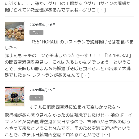
た近くに、、、確か、グリコの工場がありグリコサインの看板が
掲げられていた記憶があるんですよね⋯グリコ […]
2026年4月16日
Tour
『551HORAI』のレストランで海鮮揚げそばを食べま
した〜
豚まんも モチのロンで美味しかったで〜す！！！ 『551HORAI』
の関西空港店を発見し、これは入るしかないでしょう…というこ
とで、美味しい豚まん＆海鮮揚げそばを食べることが出来て大満
足でしたぁ〜 レストランがあるなんて […]
2026年4月15日
Tour
ホテル日航関西空港に泊まれて楽しかったな〜
飛行機があんまり見れなかったのは残念でしたけど… 娘のボーイ
フレンドが関西国際空港に来日するので、宮津市から大阪のほう
へやって来たということなんです。そのため空港に近い宿という
ことで、ホテル日航関西空港に泊れることができ […]