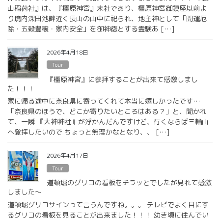
山稲荷社』は、『橿原神宮』末社であり、橿原神宮御鎮座以前よ
り境内深田池畔近く長山の山中に祀られ、地主神として「開運厄
除・五穀豊穣・家内安全」を御神徳とする霊験あ […]
2026年4月18日
Tour
『橿原神宮』に参拝することが出来て感激しまし
た！！！
家に帰る途中に奈良県に寄ってくれて本当に嬉しかったです…
「奈良県のほうで、どこか寄りたいところはある？」と、聞かれ
て、一瞬 『大神神社』が浮かんだんですけど、行くならば三輪山
へ登拝したいので ちょっと無理かなとなり、、 […]
2026年4月17日
Tour
道頓堀のグリコの看板をチラッとでしたが見れて感激
しました〜
道頓堀グリコサインって言うんですね。。。 テレビでよく目にす
るグリコの看板を見ることが出来ました！！！ 幼き頃に住んでい