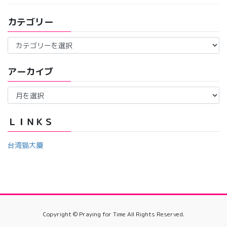
カテゴリー
カ
テ
ゴ
アーカイブ
リ
ー
ア
ー
カ
イ
ＬＩＮＫＳ
ブ
台湾猫大厦
Copyright © Praying for Time All Rights Reserved.