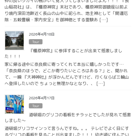
仲の良いツガイの鴨がいて見入ってしまいましたよん！！！ 『長
山稲荷社』は、『橿原神宮』末社であり、橿原神宮御鎮座以前よ
り境内深田池畔近く長山の山中に祀られ、地主神として「開運厄
除・五穀豊穣・家内安全」を御神徳とする霊験あ […]
2026年4月18日
Tour
『橿原神宮』に参拝することが出来て感激しまし
た！！！
家に帰る途中に奈良県に寄ってくれて本当に嬉しかったです…
「奈良県のほうで、どこか寄りたいところはある？」と、聞かれ
て、一瞬 『大神神社』が浮かんだんですけど、行くならば三輪山
へ登拝したいので ちょっと無理かなとなり、、 […]
2026年4月17日
Tour
道頓堀のグリコの看板をチラッとでしたが見れて感激
しました〜
道頓堀グリコサインって言うんですね。。。 テレビでよく目にす
るグリコの看板を見ることが出来ました！！！ 幼き頃に住んでい