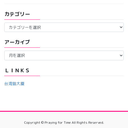
カテゴリー
カ
テ
ゴ
アーカイブ
リ
ー
ア
ー
カ
イ
ＬＩＮＫＳ
ブ
台湾猫大厦
Copyright © Praying for Time All Rights Reserved.