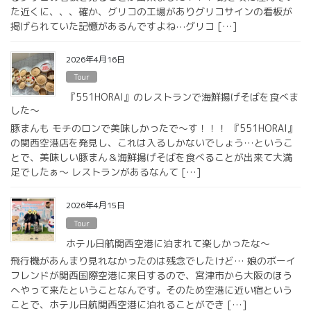
た近くに、、、確か、グリコの工場がありグリコサインの看板が
掲げられていた記憶があるんですよね⋯グリコ […]
2026年4月16日
Tour
『551HORAI』のレストランで海鮮揚げそばを食べま
した〜
豚まんも モチのロンで美味しかったで〜す！！！ 『551HORAI』
の関西空港店を発見し、これは入るしかないでしょう…というこ
とで、美味しい豚まん＆海鮮揚げそばを食べることが出来て大満
足でしたぁ〜 レストランがあるなんて […]
2026年4月15日
Tour
ホテル日航関西空港に泊まれて楽しかったな〜
飛行機があんまり見れなかったのは残念でしたけど… 娘のボーイ
フレンドが関西国際空港に来日するので、宮津市から大阪のほう
へやって来たということなんです。そのため空港に近い宿という
ことで、ホテル日航関西空港に泊れることができ […]