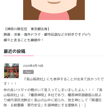
【神奈川県在住 東京都出身】
映画・洋楽・海外ドラマ・都市伝説などが好きです (^o^)
細々と走ることも継続中！
最近の投稿
2026年4月19日
Tour
『長山稲荷社』にも参拝することが出来て良かったで
す！！！
仲の良いツガイの鴨がいて見入ってしまいましたよん！！！ 『長
山稲荷社』は、『橿原神宮』末社であり、橿原神宮御鎮座以前よ
り境内深田池畔近く長山の山中に祀られ、地主神として「開運厄
除・五穀豊穣・家内安全」を御神徳とする霊験あ […]