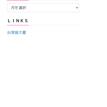
ア
ー
ー
カ
ＬＩＮＫＳ
イ
ブ
台湾猫大厦