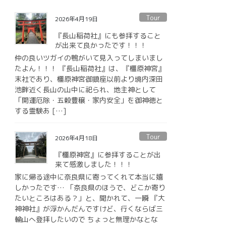
Tour
2026年4月19日
『長山稲荷社』にも参拝すること
が出来て良かったです！！！
仲の良いツガイの鴨がいて見入ってしまいまし
たよん！！！ 『長山稲荷社』は、『橿原神宮』
末社であり、橿原神宮御鎮座以前より境内深田
池畔近く長山の山中に祀られ、地主神として
「開運厄除・五穀豊穣・家内安全」を御神徳と
する霊験あ […]
Tour
2026年4月18日
『橿原神宮』に参拝することが出
来て感激しました！！！
家に帰る途中に奈良県に寄ってくれて本当に嬉
しかったです… 「奈良県のほうで、どこか寄り
たいところはある？」と、聞かれて、一瞬 『大
神神社』が浮かんだんですけど、行くならば三
輪山へ登拝したいので ちょっと無理かなとな