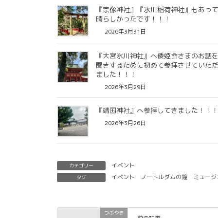
『宗像神社』『氷川稲荷神社』もあっ
晴らしかったです！！！
2026年3月31日
『大宮氷川神社』へ倭姫命さまのお話
聞きするために初めて参拝させていた
ました！！！
2026年3月29日
『靖国神社』へ参拝してきました！！
2026年3月26日
イベント
カテゴリー
イベント
ノートルダムの鐘
ミュージ
タグ
つぶやき