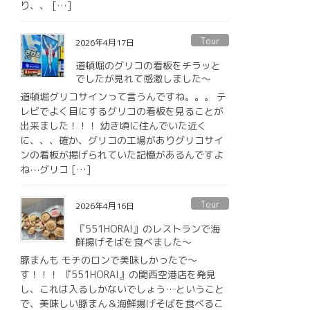
り、、 […]
Tour
2026年4月17日
道頓堀のグリコの看板をチラッと
でしたが見れて感激しました〜
道頓堀グリコサインって言うんですね。。。 テ
レビでよく目にするグリコの看板を見ることが
出来ました！！！ 幼き頃に住んでいた近く
に、、、確か、グリコの工場がありグリコサイ
ンの看板が掲げられていた記憶があるんですよ
ね⋯グリコ […]
Tour
2026年4月16日
『551HORAI』のレストランで海
鮮揚げそばを食べました〜
豚まんも モチのロンで美味しかったで〜
す！！！ 『551HORAI』の関西空港店を発見
し、これは入るしかないでしょう…ということ
で、美味しい豚まん＆海鮮揚げそばを食べるこ