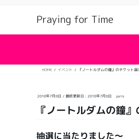
コ
ナ
ン
ビ
Praying for Time
テ
ゲ
ン
ー
ツ
シ
に
ョ
移
ン
動
に
移
動
HOME
イベント
『ノートルダムの鐘』のチケット届
2018年7月8日
/ 最終更新日 :
2018年7月8日
juris
『ノートルダムの鐘』
抽選に当たりました〜