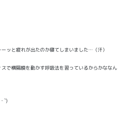
ーーッと疲れが出たのか寝てしまいました…（汗）
ィスで横隔膜を動かす呼吸法を習っているからかななん
`)