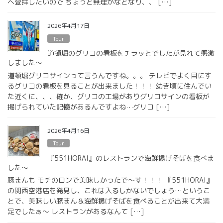
へ登拝したいので ちょっと無理かなとなり、、 […]
2026年4月17日
Tour
道頓堀のグリコの看板をチラッとでしたが見れて感激
しました〜
道頓堀グリコサインって言うんですね。。。 テレビでよく目にす
るグリコの看板を見ることが出来ました！！！ 幼き頃に住んでい
た近くに、、、確か、グリコの工場がありグリコサインの看板が
掲げられていた記憶があるんですよね⋯グリコ […]
2026年4月16日
Tour
『551HORAI』のレストランで海鮮揚げそばを食べま
した〜
豚まんも モチのロンで美味しかったで〜す！！！ 『551HORAI』
の関西空港店を発見し、これは入るしかないでしょう…というこ
とで、美味しい豚まん＆海鮮揚げそばを食べることが出来て大満
足でしたぁ〜 レストランがあるなんて […]