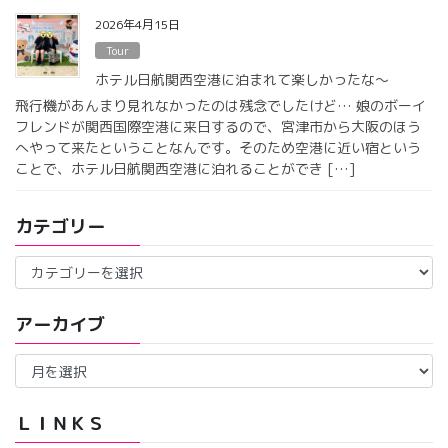
2026年4月15日
Tour
ホテル日航関西空港に泊まれて楽しかったな〜
飛行機があんまり見れなかったのは残念でしたけど… 娘のボーイ
フレンドが関西国際空港に来日するので、宮津市から大阪のほう
へやって来たということなんです。そのため空港に近い宿という
ことで、ホテル日航関西空港に泊れることができ […]
カテゴリー
カ
テ
ゴ
アーカイブ
リ
ー
ア
ー
カ
イ
ＬＩＮＫＳ
ブ