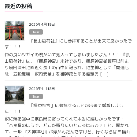
最近の投稿
2026年4月19日
Tour
『長山稲荷社』にも参拝することが出来て良かったで
す！！！
仲の良いツガイの鴨がいて見入ってしまいましたよん！！！ 『長
山稲荷社』は、『橿原神宮』末社であり、橿原神宮御鎮座以前よ
り境内深田池畔近く長山の山中に祀られ、地主神として「開運厄
除・五穀豊穣・家内安全」を御神徳とする霊験あ […]
2026年4月18日
Tour
『橿原神宮』に参拝することが出来て感激しまし
た！！！
家に帰る途中に奈良県に寄ってくれて本当に嬉しかったです…
「奈良県のほうで、どこか寄りたいところはある？」と、聞かれ
て、一瞬 『大神神社』が浮かんだんですけど、行くならば三輪山