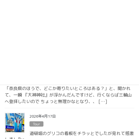
『長山稲荷社』にも参拝することが出来て良かったで
す！！！
仲の良いツガイの鴨がいて見入ってしまいましたよん！！！ 『長
山稲荷社』は、『橿原神宮』末社であり、橿原神宮御鎮座以前よ
り境内深田池畔近く長山の山中に祀られ、地主神として「開運厄
除・五穀豊穣・家内安全」を御神徳とする霊験あ […]
2026年4月18日
Tour
『橿原神宮』に参拝することが出来て感激しまし
た！！！
家に帰る途中に奈良県に寄ってくれて本当に嬉しかったです…
「奈良県のほうで、どこか寄りたいところはある？」と、聞かれ
て、一瞬 『大神神社』が浮かんだんですけど、行くならば三輪山
へ登拝したいので ちょっと無理かなとなり、、 […]
2026年4月17日
Tour
道頓堀のグリコの看板をチラッとでしたが見れて感激