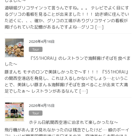
しました〜
道頓堀グリコサインって言うんですね。。。 テレビでよく目にす
るグリコの看板を見ることが出来ました！！！ 幼き頃に住んでい
た近くに、、、確か、グリコの工場がありグリコサインの看板が
掲げられていた記憶があるんですよね⋯グリコ […]
2026年4月16日
Tour
『551HORAI』のレストランで海鮮揚げそばを食べま
した〜
豚まんも モチのロンで美味しかったで〜す！！！ 『551HORAI』
の関西空港店を発見し、これは入るしかないでしょう…というこ
とで、美味しい豚まん＆海鮮揚げそばを食べることが出来て大満
足でしたぁ〜 レストランがあるなんて […]
2026年4月15日
Tour
ホテル日航関西空港に泊まれて楽しかったな〜
飛行機があんまり見れなかったのは残念でしたけど… 娘のボーイ