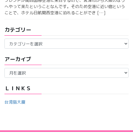
フレンドが関西国際空港に来日するので、宮津市から大阪のほう
へやって来たということなんです。そのため空港に近い宿という
ことで、ホテル日航関西空港に泊れることができ […]
カテゴリー
カ
テ
ゴ
アーカイブ
リ
ー
ア
ー
カ
イ
ＬＩＮＫＳ
ブ
台湾猫大厦