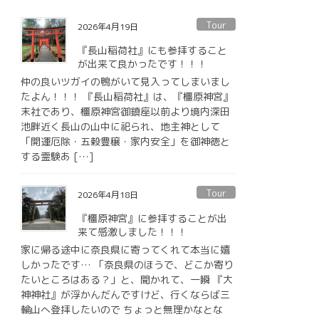
Tour
2026年4月19日
『長山稲荷社』にも参拝すること
が出来て良かったです！！！
仲の良いツガイの鴨がいて見入ってしまいまし
たよん！！！ 『長山稲荷社』は、『橿原神宮』
末社であり、橿原神宮御鎮座以前より境内深田
池畔近く長山の山中に祀られ、地主神として
「開運厄除・五穀豊穣・家内安全」を御神徳と
する霊験あ […]
Tour
2026年4月18日
『橿原神宮』に参拝することが出
来て感激しました！！！
家に帰る途中に奈良県に寄ってくれて本当に嬉
しかったです… 「奈良県のほうで、どこか寄り
たいところはある？」と、聞かれて、一瞬 『大
神神社』が浮かんだんですけど、行くならば三
輪山へ登拝したいので ちょっと無理かなとな