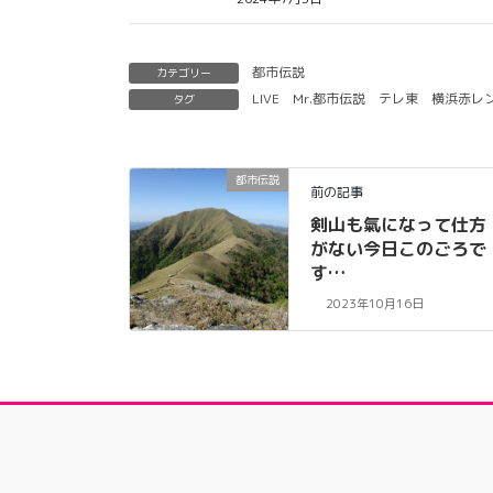
都市伝説
カテゴリー
LIVE
Mr.都市伝説
テレ東
横浜赤レ
タグ
都市伝説
前の記事
剣山も氣になって仕方
がない今日このごろで
す…
2023年10月16日