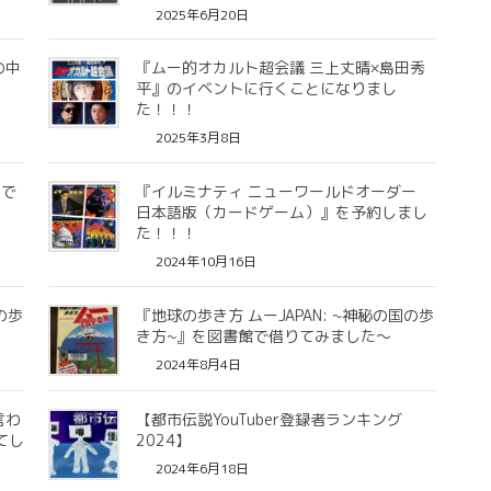
2025年6月20日
の中
『ムー的オカルト超会議 三上丈晴×島田秀
平』のイベントに行くことになりまし
た！！！
2025年3月8日
トで
『イルミナティ ニューワールドオーダー
日本語版（カードゲーム）』を予約しまし
た！！！
2024年10月16日
の歩
『地球の歩き方 ムーJAPAN: ~神秘の国の歩
き方~』を図書館で借りてみました〜
2024年8月4日
言わ
【都市伝説YouTuber登録者ランキング
てし
2024】
2024年6月18日