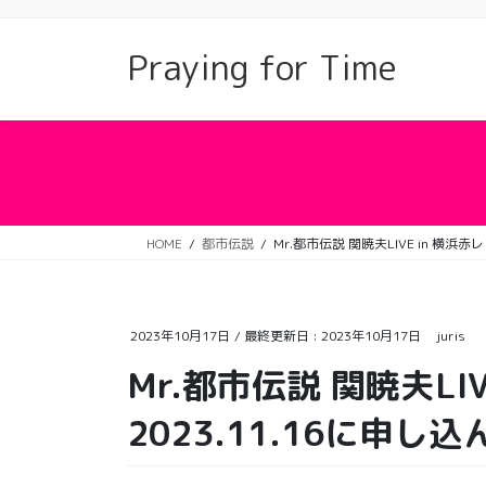
コ
ナ
ン
ビ
Praying for Time
テ
ゲ
ン
ー
ツ
シ
に
ョ
移
ン
動
に
移
動
HOME
都市伝説
Mr.都市伝説 関暁夫LIVE in 横浜
2023年10月17日
/ 最終更新日 :
2023年10月17日
juris
Mr.都市伝説 関暁夫LI
2023.11.16に申