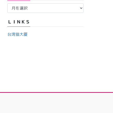
ア
ー
ー
カ
ＬＩＮＫＳ
イ
ブ
台湾猫大厦