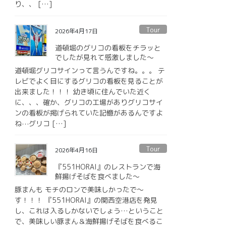
り、、 […]
Tour
2026年4月17日
道頓堀のグリコの看板をチラッと
でしたが見れて感激しました〜
道頓堀グリコサインって言うんですね。。。 テ
レビでよく目にするグリコの看板を見ることが
出来ました！！！ 幼き頃に住んでいた近く
に、、、確か、グリコの工場がありグリコサイ
ンの看板が掲げられていた記憶があるんですよ
ね⋯グリコ […]
Tour
2026年4月16日
『551HORAI』のレストランで海
鮮揚げそばを食べました〜
豚まんも モチのロンで美味しかったで〜
す！！！ 『551HORAI』の関西空港店を発見
し、これは入るしかないでしょう…ということ
で、美味しい豚まん＆海鮮揚げそばを食べるこ